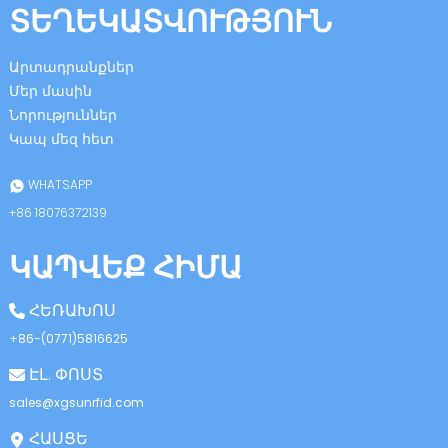
ՏԵՂԵԿԱՏՎՈՒԹՅՈՒՆ
Արտադրանքներ
Մեր մասին
Նորություններ
Կապ մեզ հետ
n
WHATSAPP
+86 18076372139
ԿԱՊՎԵՔ ՀԻՄԱ
se
ՀԵՌԱԽՈՍ
+86-(0771)5816625
ԷԼ. ՓՈՍՏ
ese
sales@xgsunrfid.com
ՀԱՍՑԵ