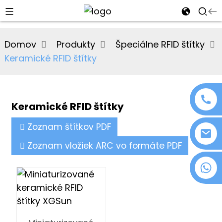
al
Domov
Produkty
Špeciálne RFID štítky
se
Keramické RFID štítky
e
Keramické RFID štítky
an
Zoznam štítkov PDF
Zoznam vložiek ARC vo formáte PDF
+86 18076372139
n