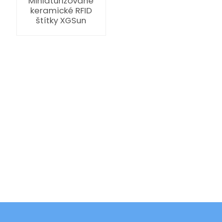
Miniaturizované
keramické RFID
štítky XGSun
ian
am