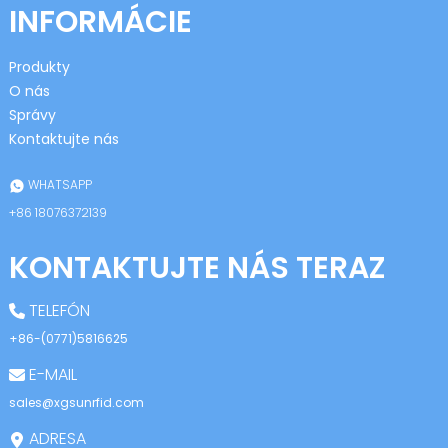
INFORMÁCIE
Produkty
O nás
Správy
Kontaktujte nás
n
WHATSAPP
+86 18076372139
KONTAKTUJTE NÁS TERAZ
se
TELEFÓN
+86-(0771)5816625
E-MAIL
ese
sales@xgsunrfid.com
ADRESA