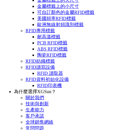
金屬標籤上的大尺寸
金屬標籤上的小尺寸
可自訂顏色的金屬RFID標籤
美國頻率RFID標籤
歐洲無線射頻識別標籤
RFID專用標籤
耐高溫標籤
PCB RFID標籤
ABS RFID標籤
陶瓷RFID標籤
RFID紡織標籤
RFID讀寫設備
RFID 讀取器
RFID資料初始化設備
RFID印表機
為什麼選擇XGSun？
關於我們
技術與創新
生產能力
客戶承諾
全球銷售網絡
常問問題