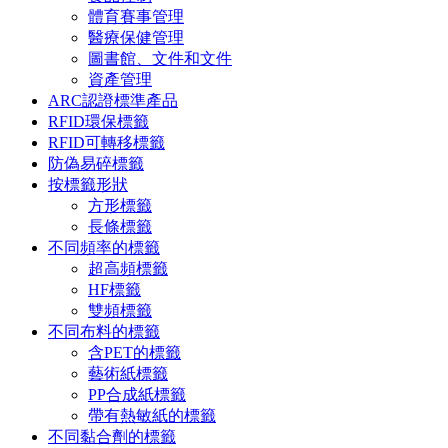
體育賽事管理
醫療保健管理
圖書館、文件和文件
資產管理
ARC認證標準產品
RFID環保標籤
RFID可轉移標籤
防偽易碎標籤
按標籤形狀
方形標籤
長條標籤
不同頻率的標籤
超高頻標籤
HF標籤
雙頻標籤
不同布料的標籤
含PET的標籤
藝術紙標籤
PP合成紙標籤
帶有熱敏紙的標籤
不同黏合劑的標籤