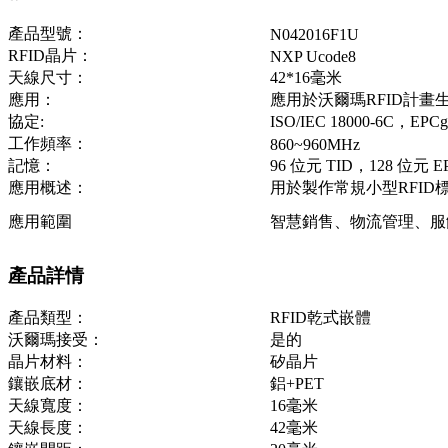
產品型號：
N042016F1U
RFID晶片：
NXP Ucode8
天線尺寸：
42*16毫米
應用：
應用於沃爾瑪RFID計畫
協定:
ISO/IEC 18000-6C，EPCglo
工作頻率：
860~960MHz
記憶：
96 位元 TID，128 位元
應用概述：
用於製作常規小型RFID
應用範圍
智慧銷售、物流管理、服
產品詳情
產品類型：
RFID乾式嵌體
沃爾瑪接受：
是的
晶片材料：
矽晶片
鑲嵌底材：
鋁+PET
天線寬度：
16毫米
天線長度：
42毫米