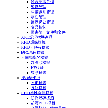
體育賽事管理
資產管理
車輛識別管理
零售管理
醫療保健管理
食品控制
圖書館、文件和文件
ARC認證標準產品
RFID環保標籤
RFID可轉移標籤
防偽易碎標籤
不同頻率的標籤
超高頻標籤
HF標籤
雙頻標籤
按標籤形狀
方形標籤
長條標籤
RFID柔性金屬標籤
防偽易碎標籤
超薄RFID標籤