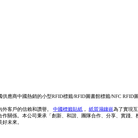
商中國熱銷的小型RFID標籤/RFID圖書館標籤/NFC RF
內外客戶的信賴和讚譽。
中國標籤貼紙
，
紙質濕鑲嵌
為了實現互
合作關係。本公司秉承「創新、和諧、團隊合作、分享、實踐、
美好未來。