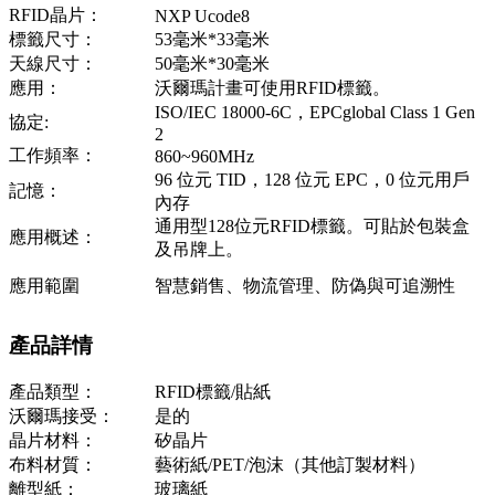
RFID晶片：
NXP Ucode8
標籤尺寸：
53毫米*33毫米
天線尺寸：
50毫米*30毫米
應用：
沃爾瑪計畫可使用RFID標籤。
ISO/IEC 18000-6C，EPCglobal Class 1 Gen
協定:
2
工作頻率：
860~960MHz
96 位元 TID，128 位元 EPC，0 位元用戶
記憶：
內存
通用型128位元RFID標籤。可貼於包裝盒
應用概述：
及吊牌上。
應用範圍
智慧銷售、物流管理、防偽與可追溯性
產品詳情
產品類型：
RFID標籤/貼紙
沃爾瑪接受：
是的
晶片材料：
矽晶片
布料材質：
藝術紙/PET/泡沫（其他訂製材料）
離型紙：
玻璃紙