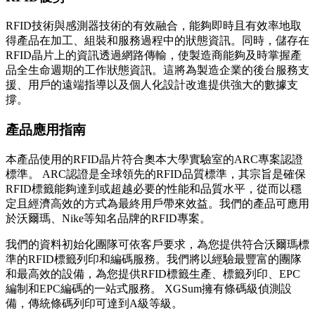
RFID技術與感測器技術的有效融合，能夠即時且有效率地取
得產品在加工、組裝和服務過程中的狀態資訊。同時，儲存在
RFID晶片上的資訊透過網路傳輸，使製造商能夠及時掌握產
品全生命週期的工作狀態資訊。這將為製造企業的後台服務支
援、用戶的遠端指導以及個人化設計改進提供強大的數據支
撐。
產品應用指南
本產品使用的RFID晶片符合奧本大學實驗室的ARC專案認證
標準。 ARC認證是全球領先的RFID品質標準，其宗旨是確保
RFID標籤能夠達到或超越必要的性能和品質水平，從而以穩
定且經濟高效的方式為最終用戶帶來效益。我們的產品可應用
於沃爾瑪、Nike等知名品牌的RFID專案。
我們的資料初始化團隊可依客戶要求，為您提供符合沃爾瑪標
準的RFID標籤列印和編碼服務。我們將以經驗最豐富的團隊
和最高效的設備，為您提供RFID標籤生產、標籤列印、EPC
編制和EPC編碼的一站式服務。 XGSum擁有條碼級偵測設
備，傳統條碼列印可達到A級等級。