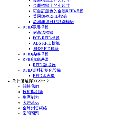
金屬標籤上的大尺寸
金屬標籤上的小尺寸
可自訂顏色的金屬RFID標籤
美國頻率RFID標籤
歐洲無線射頻識別標籤
RFID專用標籤
耐高溫標籤
PCB RFID標籤
ABS RFID標籤
陶瓷RFID標籤
RFID紡織標籤
RFID讀寫設備
RFID 讀取器
RFID資料初始化設備
RFID印表機
為什麼選擇XGSun？
關於我們
技術與創新
生產能力
客戶承諾
全球銷售網絡
常問問題