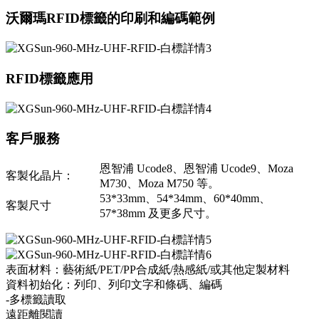
沃爾瑪RFID標籤的印刷和編碼範例
RFID標籤應用
客戶服務
恩智浦 Ucode8、恩智浦 Ucode9、Moza
客製化晶片：
M730、Moza M750 等。
53*33mm、54*34mm、60*40mm、
客製尺寸
57*38mm 及更多尺寸。
表面材料：藝術紙/PET/PP合成紙/熱感紙/或其他定製材料
資料初始化：列印、列印文字和條碼、編碼
-多標籤讀取
遠距離閱讀