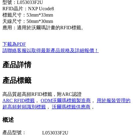
型號：L053033F2U
RFID晶片：NXP Ucode8
標籤尺寸：53mm*33mm
天線尺寸：50mm*30mm
應用：適用於沃爾瑪計畫的RFID標籤。
下載為PDF
請聯絡客服以取得最新產品規格及詳細報價！
產品詳情
產品標籤
高品質超高頻RFID標籤，附ARC認證
ARC RFID標籤
，
ODM沃爾瑪標籤製造商
，
用於服裝管理的
超高頻射頻識別標籤
，
沃爾瑪標籤供應商
，
概述
產品型號：
L053033F2U