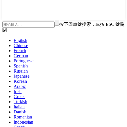
按下回車鍵搜索，或按 ESC 鍵關
閉
English
Chinese
French
German
Portuguese
Spanish
Russian
Japanese
Korean
Arabic
Irish
Greek
Turkish
Italian
Danish
Romanian
Indonesian