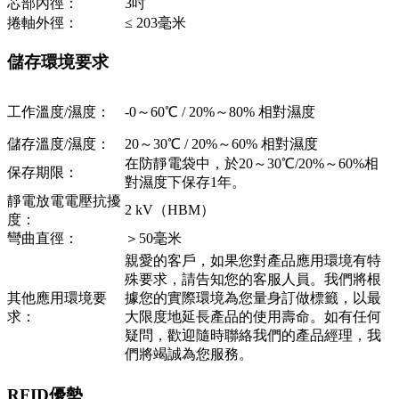
芯部內徑：
3吋
捲軸外徑：
≤ 203毫米
儲存環境要求
工作溫度/濕度：
-0～60℃ / 20%～80% 相對濕度
儲存溫度/濕度：
20～30℃ / 20%～60% 相對濕度
在防靜電袋中，於20～30℃/20%～60%相
保存期限：
對濕度下保存1年。
靜電放電電壓抗擾
2 kV（HBM）
度：
彎曲直徑：
＞50毫米
親愛的客戶，如果您對產品應用環境有特
殊要求，請告知您的客服人員。我們將根
其他應用環境要
據您的實際環境為您量身訂做標籤，以最
求：
大限度地延長產品的使用壽命。如有任何
疑問，歡迎隨時聯絡我們的產品經理，我
們將竭誠為您服務。
RFID優勢