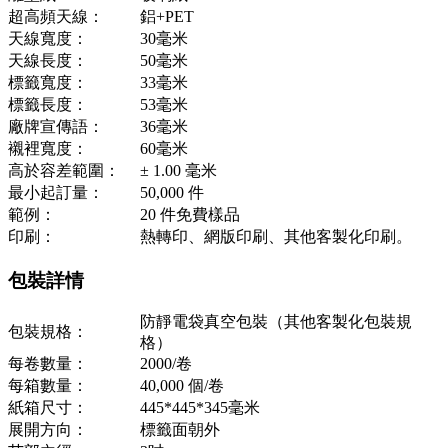
超高頻天線：
鋁+PET
天線寬度：
30毫米
天線長度：
50毫米
標籤寬度：
33毫米
標籤長度：
53毫米
廠牌宣傳語：
36毫米
襯裡寬度：
60毫米
高於容差範圍：
± 1.00 毫米
最小起訂量：
50,000 件
範例：
20 件免費樣品
印刷：
熱轉印、網版印刷、其他客製化印刷。
包裝詳情
防靜電袋真空包裝（其他客製化包裝規
包裝規格：
格）
每卷數量：
2000/卷
每箱數量：
40,000 個/卷
紙箱尺寸：
445*445*345毫米
展開方向：
標籤面朝外