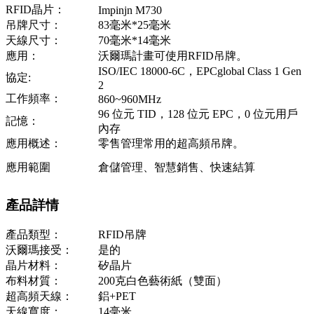
RFID晶片：
Impinjn M730
吊牌尺寸：
83毫米*25毫米
天線尺寸：
70毫米*14毫米
應用：
沃爾瑪計畫可使用RFID吊牌。
ISO/IEC 18000-6C，EPCglobal Class 1 Gen
協定:
2
工作頻率：
860~960MHz
96 位元 TID，128 位元 EPC，0 位元用戶
記憶：
內存
應用概述：
零售管理常用的超高頻吊牌。
應用範圍
倉儲管理、智慧銷售、快速結算
產品詳情
產品類型：
RFID吊牌
沃爾瑪接受：
是的
晶片材料：
矽晶片
布料材質：
200克白色藝術紙（雙面）
超高頻天線：
鋁+PET
天線寬度：
14毫米