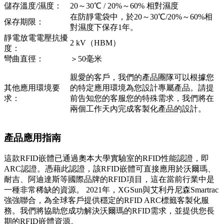
儲存溫度/濕度：
20～30℃ / 20%～60% 相對濕度
在防靜電袋中，於20～30℃/20%～60%相
保存期限：
對濕度下保存1年。
靜電放電電壓抗擾
2 kV（HBM）
度：
彎曲直徑：
＞50毫米
親愛的客戶，我們的產品團隊可以根據您
其他應用環境要
的特定應用環境為您設計專屬產品。請提
求：
前告知您的客服您的特殊需求，我們將在
兩個工作天內完成客製化產品的設計。
產品應用指南
這款RFID嵌體已通過奧本大學實驗室的RFID性能認證，即
ARC認證。憑藉此認證，該RFID嵌體可直接應用於沃爾瑪、
耐吉、阿迪達斯等國際品牌的RFID項目，這在當前行業中是
一種非常稀缺的資源。 2021年，XGSun與艾利丹尼森Smartrac
強強聯合，為全球客戶提供穩定的RFID ARC標籤客製化服
務。我們將協助您成功解決沃爾瑪的RFID需求，並提供您長
期的RFID嵌體資源。