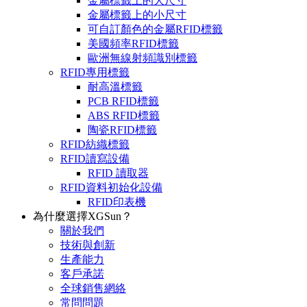
金屬標籤上的大尺寸
金屬標籤上的小尺寸
可自訂顏色的金屬RFID標籤
美國頻率RFID標籤
歐洲無線射頻識別標籤
RFID專用標籤
耐高溫標籤
PCB RFID標籤
ABS RFID標籤
陶瓷RFID標籤
RFID紡織標籤
RFID讀寫設備
RFID 讀取器
RFID資料初始化設備
RFID印表機
為什麼選擇XGSun？
關於我們
技術與創新
生產能力
客戶承諾
全球銷售網絡
常問問題