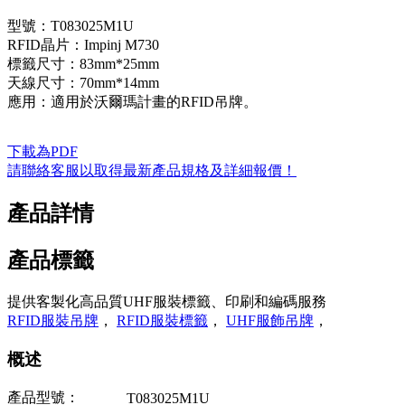
型號：T083025M1U
RFID晶片：Impinj M730
標籤尺寸：83mm*25mm
天線尺寸：70mm*14mm
應用：適用於沃爾瑪計畫的RFID吊牌。
下載為PDF
請聯絡客服以取得最新產品規格及詳細報價！
產品詳情
產品標籤
提供客製化高品質UHF服裝標籤、印刷和編碼服務
RFID服裝吊牌
，
RFID服裝標籤
，
UHF服飾吊牌
，
概述
產品型號：
T083025M1U