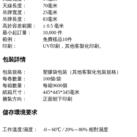
天線長度：
70毫米
吊牌寬度：
25毫米
吊牌長度：
83毫米
高於容差範圍：
± 0.5 毫米
最小起訂量：
10,000 件
範例：
免費樣品10件
印刷：
UV印刷，其他客製化印刷。
包裝詳情
包裝規格：
塑膠袋包裝（其他客製化包裝規格）
每卷數量：
100個/袋
每箱數量：
每箱9600個
紙箱尺寸：
445*445*345毫米
捆紮方向：
正面朝下印刷
儲存環境要求
工作溫度/濕度：
-0～60℃ / 20%～80% 相對濕度