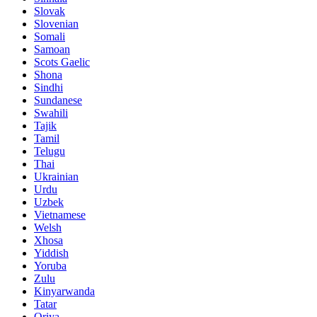
Slovak
Slovenian
Somali
Samoan
Scots Gaelic
Shona
Sindhi
Sundanese
Swahili
Tajik
Tamil
Telugu
Thai
Ukrainian
Urdu
Uzbek
Vietnamese
Welsh
Xhosa
Yiddish
Yoruba
Zulu
Kinyarwanda
Tatar
Oriya