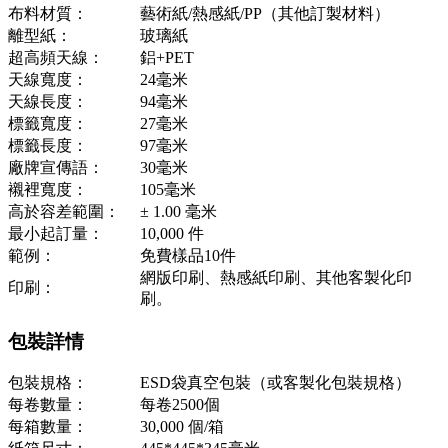
布料材質：
藝術紙/熱感紙/PP（其他訂製材料）
離型紙：
玻璃紙
超高頻天線：
鋁+PET
天線寬度：
24毫米
天線長度：
94毫米
標籤寬度：
27毫米
標籤長度：
97毫米
廠牌宣傳語：
30毫米
襯裡寬度：
105毫米
高於容差範圍：
± 1.00 毫米
最小起訂量：
10,000 件
範例：
免費樣品10件
網版印刷、熱感紙印刷、其他客製化印
印刷：
刷。
包裝詳情
包裝規格：
ESD袋真空包裝（或客製化包裝規格）
每卷數量：
每卷2500個
每箱數量：
30,000 個/箱