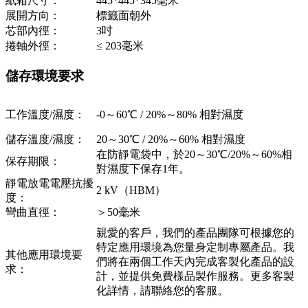
紙箱尺寸：
445*445*345毫米
展開方向：
標籤面朝外
芯部內徑：
3吋
捲軸外徑：
≤ 203毫米
儲存環境要求
工作溫度/濕度：
-0～60℃ / 20%～80% 相對濕度
儲存溫度/濕度：
20～30℃ / 20%～60% 相對濕度
在防靜電袋中，於20～30℃/20%～60%相
保存期限：
對濕度下保存1年。
靜電放電電壓抗擾
2 kV（HBM）
度：
彎曲直徑：
＞50毫米
親愛的客戶，我們的產品團隊可根據您的
特定應用環境為您量身定制專屬產品。我
其他應用環境要
們將在兩個工作天內完成客製化產品的設
求：
計，並提供免費樣品製作服務。更多客製
化詳情，請聯絡您的客服。