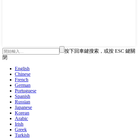
按下回車鍵搜索，或按 ESC 鍵關
閉
English
Chinese
French
German
Portuguese
Spanish
Russian
Japanese
Korean
Arabic
Irish
Greek
Turkish