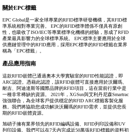
關於EPC標籤
EPC Global是一家全球專業的RFID標準研發機構，其RFID標
準系統相對專業完善。 EPC的RFID標準體係不僅具有原創
性，也吸收了ISO/IEC等專業標準化機構的經驗，形成了RFID
產業最具影響力的全球標準系統。 EPC標準主要應用於全球
供應鏈管理中的RFID應用，採用EPC標準的RFID標籤在業界
稱為「EPC標籤」。
產品應用指南
這款RFID嵌體已通過奧本大學實驗室的RFID性能認證，即
ARC認證。憑藉此認證，該RFID嵌體可直接應用於沃爾瑪、
耐吉、阿迪達斯等國際品牌的RFID項目，這在當前行業中是
一種非常稀缺的資源。 2021年，XGSun與艾利丹尼森Smartrac
強強聯合，為全球客戶提供穩定的RFID ARC標籤客製化服
務。我們將協助您成功解決沃爾瑪的RFID需求，並提供您長
期的RFID嵌體資源。
旭硝子擁有業界領先的RFID編碼設備、RFID列印設備和UV
列印設備。我們可以在7天內完成近50萬張RFID標籤的資料初