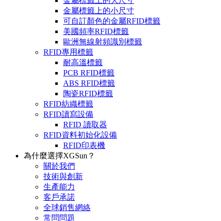
金屬標籤上的大尺寸
金屬標籤上的小尺寸
可自訂顏色的金屬RFID標籤
美國頻率RFID標籤
歐洲無線射頻識別標籤
RFID專用標籤
耐高溫標籤
PCB RFID標籤
ABS RFID標籤
陶瓷RFID標籤
RFID紡織標籤
RFID讀寫設備
RFID 讀取器
RFID資料初始化設備
RFID印表機
為什麼選擇XGSun？
關於我們
技術與創新
生產能力
客戶承諾
全球銷售網絡
常問問題