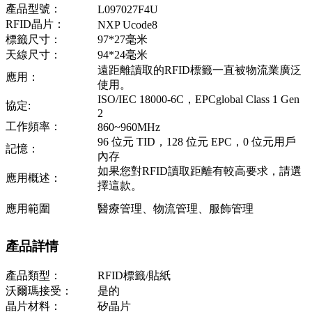
產品型號：
L097027F4U
RFID晶片：
NXP Ucode8
標籤尺寸：
97*27毫米
天線尺寸：
94*24毫米
遠距離讀取的RFID標籤一直被物流業廣泛
應用：
使用。
ISO/IEC 18000-6C，EPCglobal Class 1 Gen
協定:
2
工作頻率：
860~960MHz
96 位元 TID，128 位元 EPC，0 位元用戶
記憶：
內存
如果您對RFID讀取距離有較高要求，請選
應用概述：
擇這款。
應用範圍
醫療管理、物流管理、服飾管理
產品詳情
產品類型：
RFID標籤/貼紙
沃爾瑪接受：
是的
晶片材料：
矽晶片