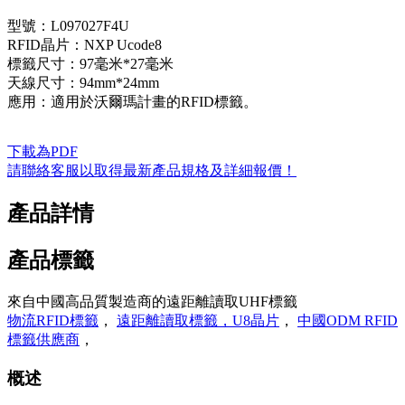
型號：L097027F4U
RFID晶片：NXP Ucode8
標籤尺寸：97毫米*27毫米
天線尺寸：94mm*24mm
應用：適用於沃爾瑪計畫的RFID標籤。
下載為PDF
請聯絡客服以取得最新產品規格及詳細報價！
產品詳情
產品標籤
來自中國高品質製造商的遠距離讀取UHF標籤
物流RFID標籤
，
遠距離讀取標籤，U8晶片
，
中國ODM RFID
標籤供應商
，
概述