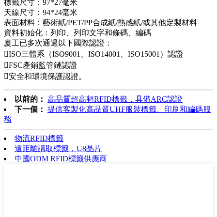
標籤尺寸：97*27毫米
天線尺寸：94*24毫米
表面材料：藝術紙/PET/PP合成紙/熱感紙/或其他定製材料
資料初始化：列印、列印文字和條碼、編碼
廈工已多次通過以下國際認證：
ISO三體系（ISO9001、ISO14001、ISO15001）認證
FSC產銷監管鏈認證
安全和環境保護認證。
以前的：
高品質超高頻RFID標籤，具備ARC認證
下一個：
提供客製化高品質UHF服裝標籤、印刷和編碼服
務
物流RFID標籤
遠距離讀取標籤，U8晶片
中國ODM RFID標籤供應商