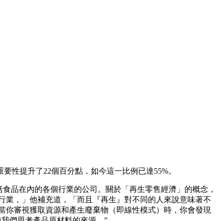
性提升了22個百分點，如今這一比例已達55%。
)技術如何幫助包括食品在內的各個行業的公司。關於「再生零售經濟」的概念，
行業，」他補充道，「而且『再生』對不同的人來說意味著不
當你審視獲取資源和產生廢棄物（即線性模式）時，你會發現
我們思考產品原材料的來源。”