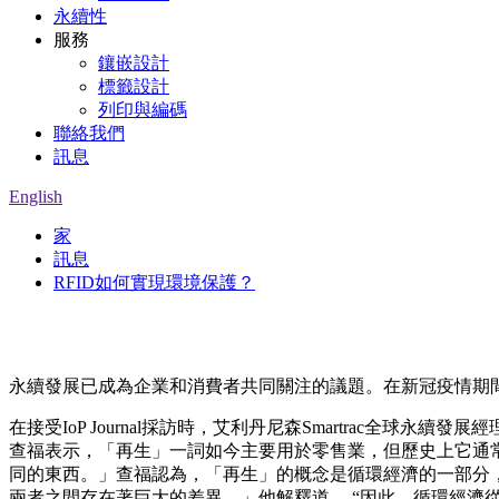
永續性
服務
鑲嵌設計
標籤設計
列印與編碼
聯絡我們
訊息
English
家
訊息
RFID如何實現環境保護？
永續發展已成為企業和消費者共同關注的議題。在新冠疫情期間
在接受IoP Journal採訪時，艾利丹尼森Smartrac全球永續
查福表示，「再生」一詞如今主要用於零售業，但歷史上它通
同的東西。」查福認為，「再生」的概念是循環經濟的一部分
兩者之間存在著巨大的差異，」他解釋道。 “因此，循環經濟