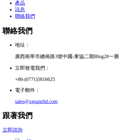
產品
訊息
聯絡我們
聯絡我們
地址：
廣西南寧市總佈路3號中國-東協二期Blog2#一層
立即致電我們：
+86-(0771)5816625
電子郵件：
sales@xgsunrfid.com
跟著我們
立即諮詢