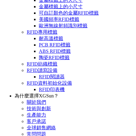
金屬標籤上的大尺寸
金屬標籤上的小尺寸
可自訂顏色的金屬RFID標籤
美國頻率RFID標籤
歐洲無線射頻識別標籤
RFID專用標籤
耐高溫標籤
PCB RFID標籤
ABS RFID標籤
陶瓷RFID標籤
RFID紡織標籤
RFID讀寫設備
RFID閱讀器
RFID資料初始化設備
RFID印表機
為什麼選擇XGSun？
關於我們
技術與創新
生產能力
客戶承諾
全球銷售網絡
常問問題