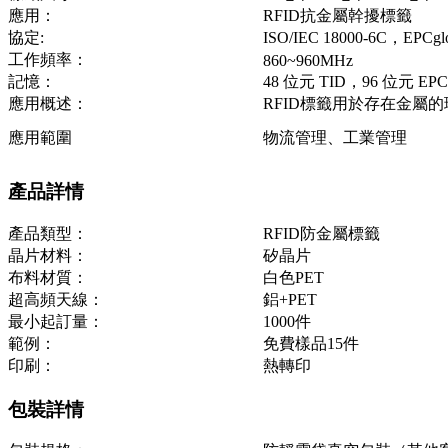
應用：
RFID抗金屬幹擾標籤
協定:
ISO/IEC 18000-6C，EPCglob
工作頻率：
860~960MHz
記憶：
48 位元 TID，96 位元 
應用概述：
RFID標籤用於存在金屬
應用範圍
物流管理、工業管理
產品詳情
產品類型：
RFID防金屬標籤
晶片材料：
矽晶片
布料材質：
白色PET
超高頻天線：
鋁+PET
最小起訂量：
1000件
範例：
免費樣品15件
印刷：
熱轉印
包裝詳情