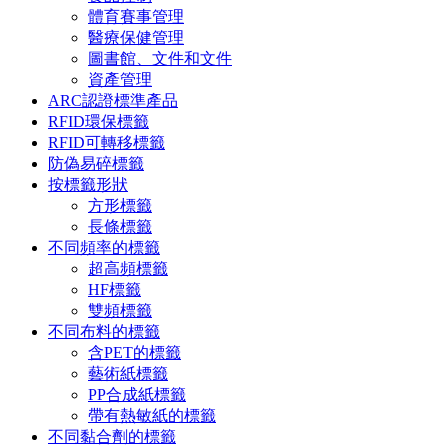
體育賽事管理
醫療保健管理
圖書館、文件和文件
資產管理
ARC認證標準產品
RFID環保標籤
RFID可轉移標籤
防偽易碎標籤
按標籤形狀
方形標籤
長條標籤
不同頻率的標籤
超高頻標籤
HF標籤
雙頻標籤
不同布料的標籤
含PET的標籤
藝術紙標籤
PP合成紙標籤
帶有熱敏紙的標籤
不同黏合劑的標籤