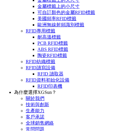
金屬標籤上的大尺寸
金屬標籤上的小尺寸
可自訂顏色的金屬RFID標籤
美國頻率RFID標籤
歐洲無線射頻識別標籤
RFID專用標籤
耐高溫標籤
PCB RFID標籤
ABS RFID標籤
陶瓷RFID標籤
RFID紡織標籤
RFID讀寫設備
RFID 讀取器
RFID資料初始化設備
RFID印表機
為什麼選擇XGSun？
關於我們
技術與創新
生產能力
客戶承諾
全球銷售網絡
常問問題