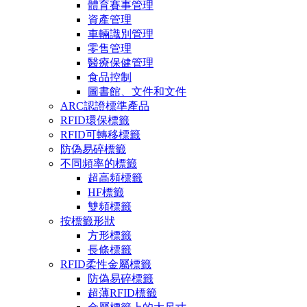
體育賽事管理
資產管理
車輛識別管理
零售管理
醫療保健管理
食品控制
圖書館、文件和文件
ARC認證標準產品
RFID環保標籤
RFID可轉移標籤
防偽易碎標籤
不同頻率的標籤
超高頻標籤
HF標籤
雙頻標籤
按標籤形狀
方形標籤
長條標籤
RFID柔性金屬標籤
防偽易碎標籤
超薄RFID標籤