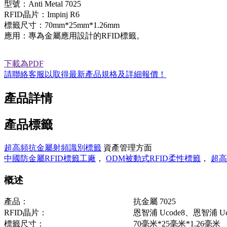
型號：Anti Metal 7025
RFID晶片：Impinj R6
標籤尺寸：70mm*25mm*1.26mm
應用：專為金屬應用設計的RFID標籤。
下載為PDF
請聯絡客服以取得最新產品規格及詳細報價！
產品詳情
產品標籤
超高頻抗金屬射頻識別標籤
資產管理方面
中國防金屬RFID標籤工廠
，
ODM被動式RFID柔性標籤
，
超高
概述
產品：
抗金屬 7025
RFID晶片：
恩智浦 Ucode8、恩智浦 Uco
標籤尺寸：
70毫米*25毫米*1.26毫米