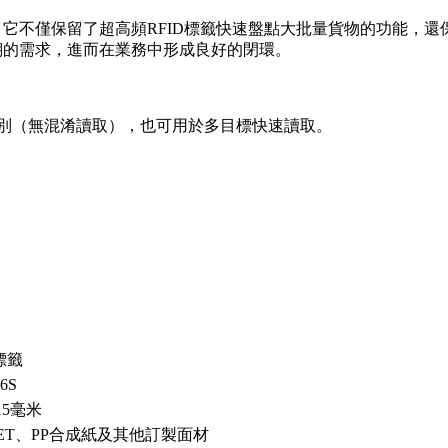
段。它不僅保留了超高頻RFID標籤快速盤點大批量貨物的功能，還
溯的需求，進而在業務中形成良好的閉環。
別（無混淆讀取），也可用於多目標快速讀取。
標籤
6S
15毫米
ET、PP合成紙及其他訂製面材