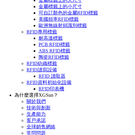
金屬標籤上的大尺寸
金屬標籤上的小尺寸
可自訂顏色的金屬RFID標籤
美國頻率RFID標籤
歐洲無線射頻識別標籤
RFID專用標籤
耐高溫標籤
PCB RFID標籤
ABS RFID標籤
陶瓷RFID標籤
RFID紡織標籤
RFID讀寫設備
RFID 讀取器
RFID資料初始化設備
RFID印表機
為什麼選擇XGSun？
關於我們
技術與創新
生產能力
客戶承諾
全球銷售網絡
常問問題