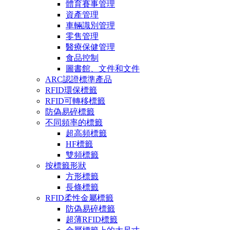
體育賽事管理
資產管理
車輛識別管理
零售管理
醫療保健管理
食品控制
圖書館、文件和文件
ARC認證標準產品
RFID環保標籤
RFID可轉移標籤
防偽易碎標籤
不同頻率的標籤
超高頻標籤
HF標籤
雙頻標籤
按標籤形狀
方形標籤
長條標籤
RFID柔性金屬標籤
防偽易碎標籤
超薄RFID標籤