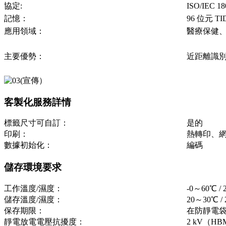
協定:
ISO/IEC 
記憶：
96 位元 T
應用領域：
醫療保健
主要優勢：
近距離識
客製化服務詳情
標籤尺寸可自訂：
是的
印刷：
熱轉印、
數據初始化：
編碼
儲存環境要求
工作溫度/濕度：
-0～60℃ 
儲存溫度/濕度：
20～30℃ 
保存期限：
在防靜電袋
靜電放電電壓抗擾度：
2 kV（H