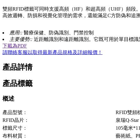
雙頻RFID標籤可同時支援高頻（HF）和超高頻（UHF）頻
高效週轉、防損和視覺化管理的需求，還能滿足C方防偽和追
應用::
醫療保健、防偽識別、門禁控制
主要優勢::
近距離識別和遠距離識別。它既可用於單目標識
下載為PDF
請聯絡客服以取得最新產品規格及詳細報價！
產品詳情
產品標籤
概述
產品型號：
RFID雙頻
RFID晶片：
泉瑞Q-Star 
標籤尺寸：
105毫米*1
布料材質：
藝術紙、P