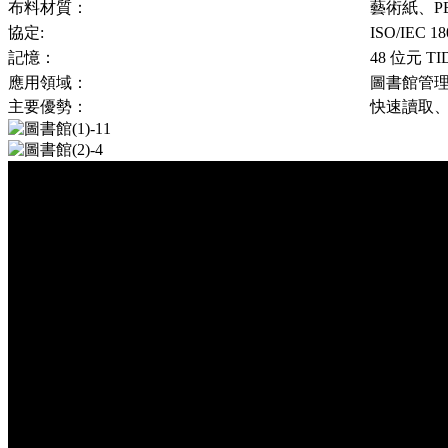
布料材質：
藝術紙、P
協定:
ISO/IEC 18
記憶：
48 位元 T
應用領域：
圖書館管
主要優勢：
快速讀取