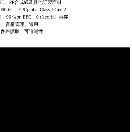
ET、PP合成紙及其他訂製面材
000-6C，EPCglobal Class 1 Gen 2
ID，96 位元 EPC，0 位元用戶內存
理、資產管理、通用
、多路讀取、可追溯性