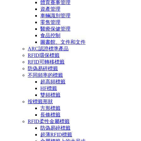
體育賽事管理
資產管理
車輛識別管理
零售管理
醫療保健管理
食品控制
圖書館、文件和文件
ARC認證標準產品
RFID環保標籤
RFID可轉移標籤
防偽易碎標籤
不同頻率的標籤
超高頻標籤
HF標籤
雙頻標籤
按標籤形狀
方形標籤
長條標籤
RFID柔性金屬標籤
防偽易碎標籤
超薄RFID標籤