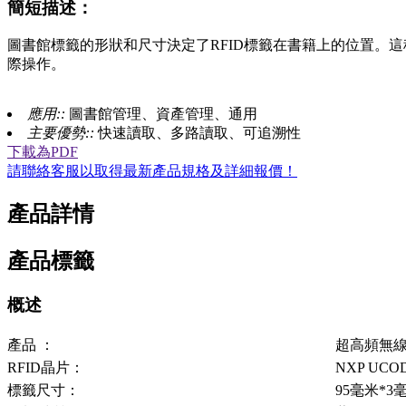
簡短描述：
圖書館標籤的形狀和尺寸決定了RFID標籤在書籍上的位置。
際操作。
應用::
圖書館管理、資產管理、通用
主要優勢::
快速讀取、多路讀取、可追溯性
下載為PDF
請聯絡客服以取得最新產品規格及詳細報價！
產品詳情
產品標籤
概述
產品 ：
超高頻無
RFID晶片：
NXP UCOD
標籤尺寸：
95毫米*3