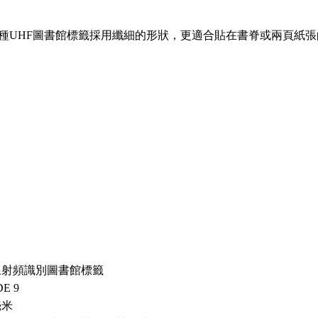
這種UHF圖書館標籤採用纖細的形狀，更適合貼在書脊或兩頁紙
線射頻識別圖書館標籤
E 9
毫米