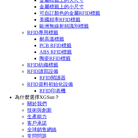
金屬標籤上的大尺寸
金屬標籤上的小尺寸
可自訂顏色的金屬RFID標籤
美國頻率RFID標籤
歐洲無線射頻識別標籤
RFID專用標籤
耐高溫標籤
PCB RFID標籤
ABS RFID標籤
陶瓷RFID標籤
RFID紡織標籤
RFID讀寫設備
RFID閱讀器
RFID資料初始化設備
RFID印表機
為什麼選擇XGSun？
關於我們
技術與創新
生產能力
客戶承諾
全球銷售網絡
常問問題