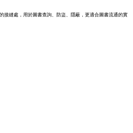
張的接縫處，用於圖書查詢、防盜、隱蔽，更適合圖書流通的實