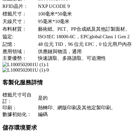
RFID晶片：
NXP UCODE 9
標籤尺寸：
100毫米*50毫米
天線尺寸：
95毫米*10毫米
布料材質：
藝術紙、PET、PP合成紙及其他訂製面材。
協定:
ISO/IEC 18000-6C，EPCglobal Class 1 Gen 2
記憶：
48 位元 TID，96 位元 EPC，0 位元用戶內存
應用領域：
供應鏈與物流，通用
主要優勢：
快速讀取、多路讀取、可追溯性
客製化服務詳情
標籤尺寸可自
是的
訂：
印刷：
熱轉印、網版印刷及其他定製印刷。
數據初始化：
編碼
儲存環境要求