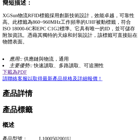
簡短描述：
XGSun物流RFID標籤採用創新技術設計，效能卓越，可靠性
高。此標籤為860~960MHz工作頻率的UHF被動標籤，符合
ISO 18000-6C和EPC C1G2標準。它具有唯一的ID，並可儲存
附加資訊。憑藉其獨特的天線和封裝設計，該標籤可直接貼在
物體表面。
應用::
供應鏈與物流，通用
主要優勢::
快速讀取、多路讀取、可追溯性
下載為PDF
請聯絡客服以取得最新產品規格及詳細報價！
產品詳情
產品標籤
概述
產品型號：
L1000502001U