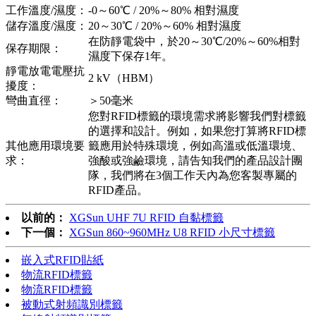
工作溫度/濕度：
-0～60℃ / 20%～80% 相對濕度
儲存溫度/濕度：
20～30℃ / 20%～60% 相對濕度
在防靜電袋中，於20～30℃/20%～60%相對
保存期限：
濕度下保存1年。
靜電放電電壓抗
2 kV（HBM）
擾度：
彎曲直徑：
＞50毫米
您對RFID標籤的環境需求將影響我們對標籤
的選擇和設計。例如，如果您打算將RFID標
其他應用環境要
籤應用於特殊環境，例如高溫或低溫環境、
求：
強酸或強鹼環境，請告知我們的產品設計團
隊，我們將在3個工作天內為您客製專屬的
RFID產品。
以前的：
XGSun UHF 7U RFID 自黏標籤
下一個：
XGSun 860~960MHz U8 RFID 小尺寸標籤
嵌入式RFID貼紙
物流RFID標籤
物流RFID標籤
被動式射頻識別標籤