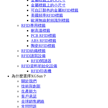
金屬標籤上的大尺寸
金屬標籤上的小尺寸
可自訂顏色的金屬RFID標籤
美國頻率RFID標籤
歐洲無線射頻識別標籤
RFID專用標籤
耐高溫標籤
PCB RFID標籤
ABS RFID標籤
陶瓷RFID標籤
RFID紡織標籤
RFID讀寫設備
RFID閱讀器
RFID資料初始化設備
RFID印表機
為什麼選擇XGSun？
關於我們
技術與創新
生產能力
客戶承諾
全球銷售網絡
常問問題