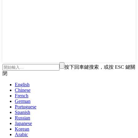
按下回車鍵搜索，或按 ESC 鍵關
閉
English
Chinese
French
German
Portuguese
Spanish
Russian
Japanese
Korean
Arabic