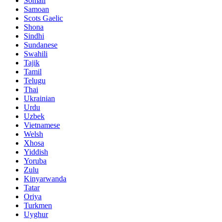
Somali
Samoan
Scots Gaelic
Shona
Sindhi
Sundanese
Swahili
Tajik
Tamil
Telugu
Thai
Ukrainian
Urdu
Uzbek
Vietnamese
Welsh
Xhosa
Yiddish
Yoruba
Zulu
Kinyarwanda
Tatar
Oriya
Turkmen
Uyghur