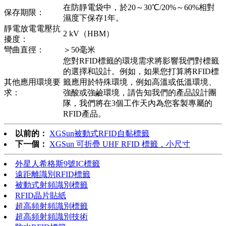
在防靜電袋中，於20～30℃/20%～60%相對
保存期限：
濕度下保存1年。
靜電放電電壓抗
2 kV（HBM）
擾度：
彎曲直徑：
＞50毫米
您對RFID標籤的環境需求將影響我們對標籤
的選擇和設計。例如，如果您打算將RFID標
其他應用環境要
籤應用於特殊環境，例如高溫或低溫環境、
求：
強酸或強鹼環境，請告知我們的產品設計團
隊，我們將在3個工作天內為您客製專屬的
RFID產品。
以前的：
XGSun被動式RFID自黏標籤
下一個：
XGSun 可折疊 UHF RFID 標籤，小尺寸
外星人希格斯9號IC標籤
遠距離識別RFID標籤
被動式射頻識別標籤
RFID晶片貼紙
超高頻射頻識別標籤
超高頻射頻識別技術