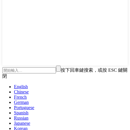
按下回車鍵搜索，或按 ESC 鍵關
閉
English
Chinese
French
German
Portuguese
Spanish
Russian
Japanese
Korean