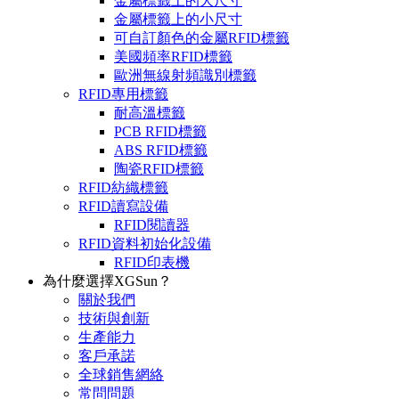
金屬標籤上的大尺寸
金屬標籤上的小尺寸
可自訂顏色的金屬RFID標籤
美國頻率RFID標籤
歐洲無線射頻識別標籤
RFID專用標籤
耐高溫標籤
PCB RFID標籤
ABS RFID標籤
陶瓷RFID標籤
RFID紡織標籤
RFID讀寫設備
RFID閱讀器
RFID資料初始化設備
RFID印表機
為什麼選擇XGSun？
關於我們
技術與創新
生產能力
客戶承諾
全球銷售網絡
常問問題