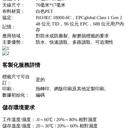
天線尺寸：
70毫米*17毫米
布料材質：
白色PET
協定:
ISO/IEC 18000-6C，EPCglobal Class 1 Gen 2
48 位元 TID，96 位元 EPC，688 位元用戶內
記憶：
存
應用領域：
對防水或防撕裂、耐磨損標籤的要求
主要優勢：
防水、快速讀取、多路讀取、可追溯性
客製化服務詳情
標籤尺寸可自
是的
訂：
印刷：
熱轉印、網版印刷及其他定製印刷。
數據初始化：
編碼
儲存環境要求
工作溫度/濕度：
-0～60℃ / 20%～80% 相對濕度
儲存溫度/濕度：
20～30℃ / 20%～60% 相對濕度