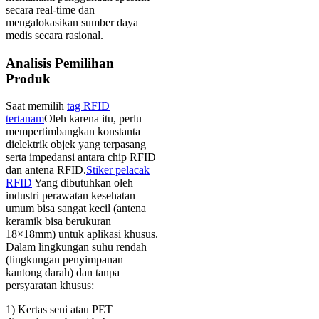
secara real-time dan
mengalokasikan sumber daya
medis secara rasional.
Analisis Pemilihan
Produk
Saat memilih
tag RFID
tertanam
Oleh karena itu, perlu
mempertimbangkan konstanta
dielektrik objek yang terpasang
serta impedansi antara chip RFID
dan antena RFID.
Stiker pelacak
RFID
Yang dibutuhkan oleh
industri perawatan kesehatan
umum bisa sangat kecil (antena
keramik bisa berukuran
18×18mm) untuk aplikasi khusus.
Dalam lingkungan suhu rendah
(lingkungan penyimpanan
kantong darah) dan tanpa
persyaratan khusus:
1) Kertas seni atau PET