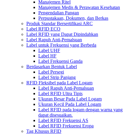
Manajemen Ritel
Manajemen Medis & Perawatan Kesehatan
Pengendalian Pangan
Perpustakaan, Dokumen, dan Berkas
Produk Standar Bersertifikasi ARC
Label RFID ECO
Label RFID yang Dapat Dipindahkan
Label Rapuh Anti-Pemalsuan
Label untuk Frekuensi yang Berbeda
Label UHF
Label HF
Label Frekuensi Ganda
Berdasarkan Bentuk Label
Label Persegi
Label Strip Panjang
RFID Fleksibel pada Label Logam
Label Rapuh Anti-Pemalsuan
Label RFID Ultra Tipis
Ukuran Besar Pada Label Logam
Ukuran Kecil Pada Label Logam
Label RFID pada logam dengan warna yang
dapat disesuaikan.
Label RFID Frekuensi AS
Label RFID Frekuensi Eropa
Tag Khusus RFID