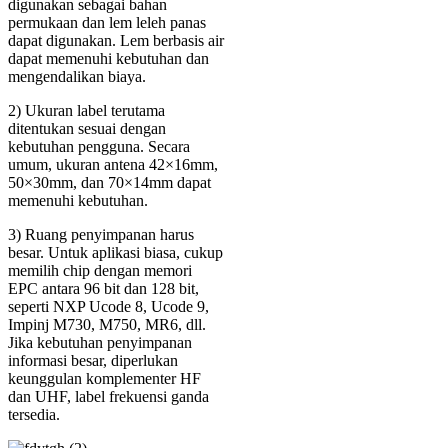
digunakan sebagai bahan
permukaan dan lem leleh panas
dapat digunakan. Lem berbasis air
dapat memenuhi kebutuhan dan
mengendalikan biaya.
2) Ukuran label terutama
ditentukan sesuai dengan
kebutuhan pengguna. Secara
umum, ukuran antena 42×16mm,
50×30mm, dan 70×14mm dapat
memenuhi kebutuhan.
3) Ruang penyimpanan harus
besar. Untuk aplikasi biasa, cukup
memilih chip dengan memori
EPC antara 96 ​​bit dan 128 bit,
seperti NXP Ucode 8, Ucode 9,
Impinj M730, M750, MR6, dll.
Jika kebutuhan penyimpanan
informasi besar, diperlukan
keunggulan komplementer HF
dan UHF, label frekuensi ganda
tersedia.