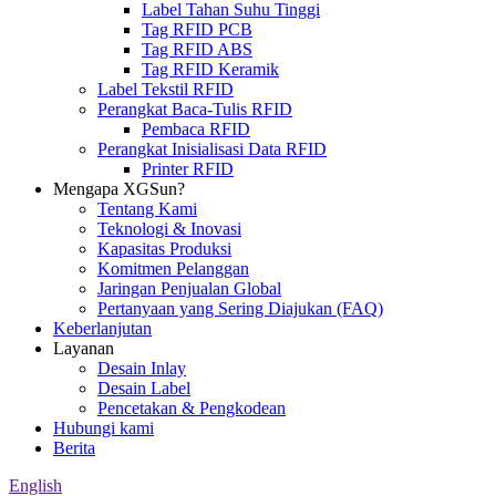
Label Tahan Suhu Tinggi
Tag RFID PCB
Tag RFID ABS
Tag RFID Keramik
Label Tekstil RFID
Perangkat Baca-Tulis RFID
Pembaca RFID
Perangkat Inisialisasi Data RFID
Printer RFID
Mengapa XGSun?
Tentang Kami
Teknologi & Inovasi
Kapasitas Produksi
Komitmen Pelanggan
Jaringan Penjualan Global
Pertanyaan yang Sering Diajukan (FAQ)
Keberlanjutan
Layanan
Desain Inlay
Desain Label
Pencetakan & Pengkodean
Hubungi kami
Berita
English