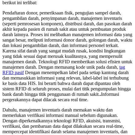
berikut ini terlibat:
Pendaftaran donor, pemeriksaan fisik, pengujian sampel darah,
pengambilan darah, penyimpanan darah, manajemen inventaris
(seperti pemrosesan komponen), distribusi darah, dan pasokan darah
akhir kepada pasien di rumah sakit atau untuk pembuatan produk
darah lainnya. Proses ini melibatkan manajemen informasi data yang
sangat besar, meliputi informasi donor darah, golongan darah, waktu
dan lokasi pengambilan darah, dan informasi personel terkait.
Karena sifat darah yang sangat mudah rusak, kondisi lingkungan
yang tidak sesuai dapat merusak kualitasnya, yang mempersulit
manajemen darah. Teknologi RFID memberikan solusi efisien untuk
manajemen darah. Dengan memasang kode unik pada darah,
tag
RFID pasif
Dengan menempelkan label pada setiap kantong darah
dan memasukkan informasi yang relevan, label-label ini terhubung
ke basis data HIS. Ini berarti bahwa darah dapat dipantau oleh
sistem RFID di seluruh proses, mulai dari titik pengumpulan hingga
bank darah hingga titik penggunaan di rumah sakit.
.
Informasi
pergerakannya dapat dilacak secara real time.
Dahulu, manajemen inventaris darah memakan waktu dan
memerlukan verifikasi informasi manual sebelum digunakan.
Dengan diperkenalkannya teknologi RFID, akuisisi, transmisi,
verifikasi, dan pembaruan data dapat dilakukan secara real-time,
mempercepat identifikasi darah selama manajemen inventaris, dan