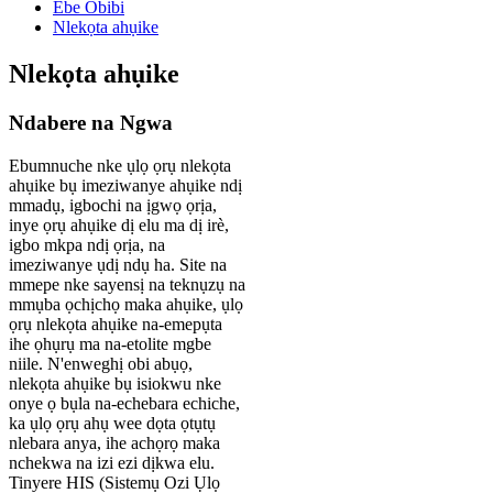
Ebe Obibi
Nlekọta ahụike
Nlekọta ahụike
Ndabere na Ngwa
Ebumnuche nke ụlọ ọrụ nlekọta
ahụike bụ imeziwanye ahụike ndị
mmadụ, igbochi na ịgwọ ọrịa,
inye ọrụ ahụike dị elu ma dị irè,
igbo mkpa ndị ọrịa, na
imeziwanye ụdị ndụ ha. Site na
mmepe nke sayensị na teknụzụ na
mmụba ọchịchọ maka ahụike, ụlọ
ọrụ nlekọta ahụike na-emepụta
ihe ọhụrụ ma na-etolite mgbe
niile. N'enweghị obi abụọ,
nlekọta ahụike bụ isiokwu nke
onye ọ bụla na-echebara echiche,
ka ụlọ ọrụ ahụ wee dọta ọtụtụ
nlebara anya, ihe achọrọ maka
nchekwa na izi ezi dịkwa elu.
Tinyere HIS (Sistemụ Ozi Ụlọ