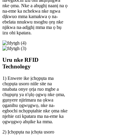
na-egbochi izu ohi akụrụngwa
nke ọma. Nke a abụghị naanị na ọ
na-eme ka nchekwa nke ngwa
dịkwuo mma kamakwa ọ na-
ebelata nnukwu nsogbu ọrụ nke
njikwa na-adịghị mma ma ọ bụ
izu ohi kpatara.
Uru nke RFID
Technology
1) Enwere ike ịchọpụta ma
chọpụta usoro niile site na
nnabata onye ọrịa ruo mgbe a
chụpụrụ ya n'ụlọ ọgwụ nke ọma,
gụnyere njirimara na ọkwa
ọganihu ọgwụgwọ, nke na-
egbochi nchọpụtahie nke ọma nke
njehie ozi kpatara ma na-eme ka
ọgwụgwọ ahụike ka mma.
2) Ịchọpụta na ịchọta usoro