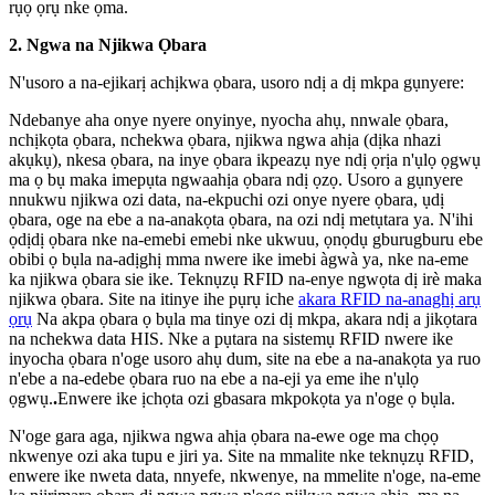
rụọ ọrụ nke ọma.
2. Ngwa na Njikwa Ọbara
N'usoro a na-ejikarị achịkwa ọbara, usoro ndị a dị mkpa gụnyere:
Ndebanye aha onye nyere onyinye, nyocha ahụ, nnwale ọbara,
nchịkọta ọbara, nchekwa ọbara, njikwa ngwa ahịa (dịka nhazi
akụkụ), nkesa ọbara, na inye ọbara ikpeazụ nye ndị ọrịa n'ụlọ ọgwụ
ma ọ bụ maka imepụta ngwaahịa ọbara ndị ọzọ. Usoro a gụnyere
nnukwu njikwa ozi data, na-ekpuchi ozi onye nyere ọbara, ụdị
ọbara, oge na ebe a na-anakọta ọbara, na ozi ndị metụtara ya. N'ihi
ọdịdị ọbara nke na-emebi emebi nke ukwuu, ọnọdụ gburugburu ebe
obibi ọ bụla na-adịghị mma nwere ike imebi àgwà ya, nke na-eme
ka njikwa ọbara sie ike. Teknụzụ RFID na-enye ngwọta dị irè maka
njikwa ọbara. Site na itinye ihe pụrụ iche
akara RFID na-anaghị arụ
ọrụ
Na akpa ọbara ọ bụla ma tinye ozi dị mkpa, akara ndị a jikọtara
na nchekwa data HIS. Nke a pụtara na sistemụ RFID nwere ike
inyocha ọbara n'oge usoro ahụ dum, site na ebe a na-anakọta ya ruo
n'ebe a na-edebe ọbara ruo na ebe a na-eji ya eme ihe n'ụlọ
ọgwụ.
.
Enwere ike ịchọta ozi gbasara mkpokọta ya n'oge ọ bụla.
N'oge gara aga, njikwa ngwa ahịa ọbara na-ewe oge ma chọọ
nkwenye ozi aka tupu e jiri ya. Site na mmalite nke teknụzụ RFID,
enwere ike nweta data, nnyefe, nkwenye, na mmelite n'oge, na-eme