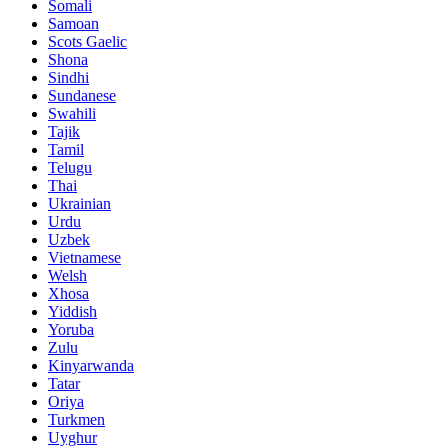
Somali
Samoan
Scots Gaelic
Shona
Sindhi
Sundanese
Swahili
Tajik
Tamil
Telugu
Thai
Ukrainian
Urdu
Uzbek
Vietnamese
Welsh
Xhosa
Yiddish
Yoruba
Zulu
Kinyarwanda
Tatar
Oriya
Turkmen
Uyghur