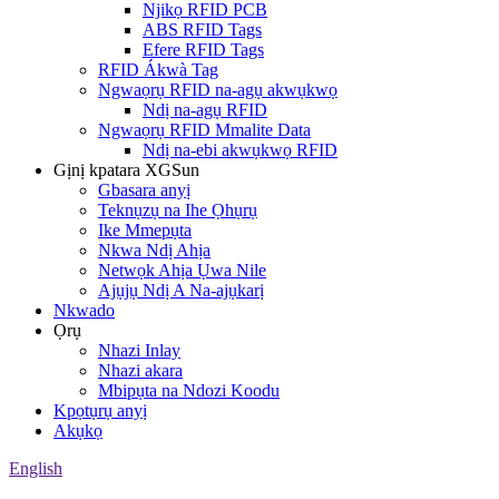
Njikọ RFID PCB
ABS RFID Tags
Efere RFID Tags
RFID Ákwà Tag
Ngwaọrụ RFID na-agụ akwụkwọ
Ndị na-agụ RFID
Ngwaọrụ RFID Mmalite Data
Ndị na-ebi akwụkwọ RFID
Gịnị kpatara XGSun
Gbasara anyị
Teknụzụ na Ihe Ọhụrụ
Ike Mmepụta
Nkwa Ndị Ahịa
Netwọk Ahịa Ụwa Nile
Ajụjụ Ndị A Na-ajụkarị
Nkwado
Ọrụ
Nhazi Inlay
Nhazi akara
Mbipụta na Ndozi Koodu
Kpọtụrụ anyị
Akụkọ
English