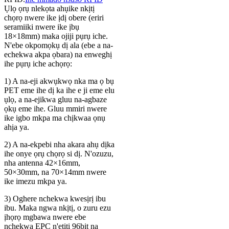
Ụlọ ọrụ nlekọta ahụike nkịtị
chọrọ nwere ike ịdị obere (eriri
seramiiki nwere ike ịbụ
18×18mm) maka ojiji pụrụ iche.
N'ebe okpomọkụ dị ala (ebe a na-
echekwa akpa ọbara) na enweghị
ihe pụrụ iche achọrọ:
1) A na-eji akwụkwọ nka ma ọ bụ
PET eme ihe dị ka ihe e ji eme elu
ụlọ, a na-ejikwa gluu na-agbaze
ọkụ eme ihe. Gluu mmiri nwere
ike igbo mkpa ma chịkwaa ọnụ
ahịa ya.
2) A na-ekpebi nha akara ahụ dịka
ihe onye ọrụ chọrọ si dị. N'ozuzu,
nha antenna 42×16mm,
50×30mm, na 70×14mm nwere
ike imezu mkpa ya.
3) Oghere nchekwa kwesịrị ibu
ibu. Maka ngwa nkịtị, o zuru ezu
ịhọrọ mgbawa nwere ebe
nchekwa EPC n'etiti 96bit na