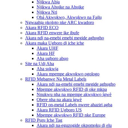
Njikwa Ahịa
Njikwa Ahụike na Ahụike
Njikwa Nri
Ọbá Akwụkwọ, Akwụkwọ na Faịlụ
Ngwaahịa ọkọlọtọ nke ARC kwadoro
Akara RFID ECO
Akara RFID enwere ike ibufe
Akara ndị na-emebi emebi megide aghụghọ
Akara maka Ugboro dị iche iche
Akara UHF
Akara HF
Aha ugboro abụọ
Site na Ụdị Aha
Aha sụkwịa
Akara mpempe akwụkwọ ogologo
RFID Mgbanwe Na Metal Labels
Akara ndị na-emebi emebi megide aghụghọ
Mpempe akwụkwọ RFID dị oke mkpa
Nnukwu nha na mpempe akwụkwọ ígwè
Obere nha na akara ígwè
RFID on-metal Labels nwere ahaziri agba
Akara RFID Ugboro US
Mpempe akwụkwọ RFID nke Europe
RFID Pụrụ Iche Tag
Akara ndị na-eguzogide okpomọkụ dị elu