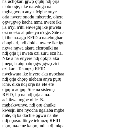
na-achọkarị ịgwọ ọtụtụ ndị ọrịa
n'otu oge, nke na-eduga ná
mgbagwoju anya. Mgbe onye
ọrịa nwere ọnọdụ mberede, ohere
ọgwụgwọ kacha mma nwere ike
ịla n'iyi n'ihi enweghị ike ịnweta
ozi ndekọ ahụike ya n'oge. Site na
iji ihe na-agụ RFID a na-ebugharị
ebugharị, ndị dọkịta nwere ike ịgụ
ngwa ngwa akara eletrọniki na
ndị ọrịa iji nweta ozi zuru ezu ha.
Nke a na-enyere ndị dọkịta aka
ịmepụta atụmatụ ọgwụgwọ ziri
ezi karị. Teknụzụ RFID
nwekwara ike inyere aka nyochaa
ndị ọrịa chọrọ nlebara anya pụrụ
iche, dịka ndị ọrịa na-efe efe
dịpụrụ adịpụ. Site na sistemụ
RFID, hụ na ndị ọrịa a na-
achịkwa mgbe niile. Na
mgbakwunye, ndị ọrụ ahụike
kwesịrị ime nyocha ngalaba mgbe
niile, dị ka dochie ọgwụ na ihe
ndị nọọsụ. Itinye teknụzụ RFID
n'ọrụ na-eme ka ọrụ ndị a dị mkpa