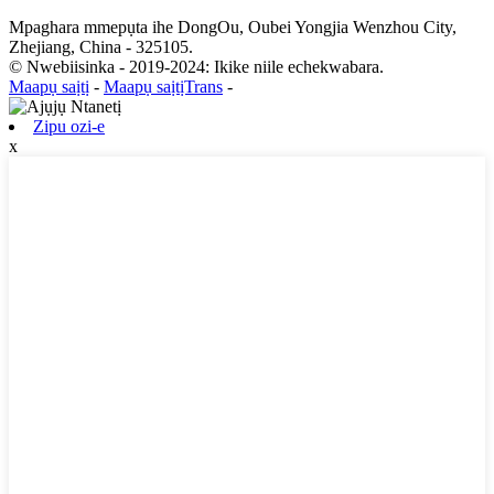
Mpaghara mmepụta ihe DongOu, Oubei Yongjia Wenzhou City,
Zhejiang, China - 325105.
© Nwebiisinka - 2019-2024: Ikike niile echekwabara.
Maapụ saịtị
-
Maapụ saịtịTrans
-
Zipu ozi-e
x