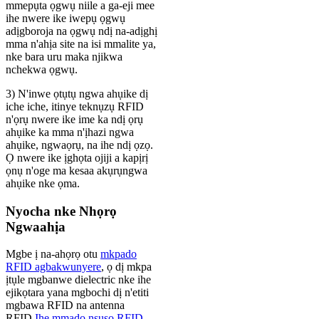
mmepụta ọgwụ niile a ga-eji mee
ihe nwere ike iwepụ ọgwụ
adịgboroja na ọgwụ ndị na-adịghị
mma n'ahịa site na isi mmalite ya,
nke bara uru maka njikwa
nchekwa ọgwụ.
3) N'inwe ọtụtụ ngwa ahụike dị
iche iche, itinye teknụzụ RFID
n'ọrụ nwere ike ime ka ndị ọrụ
ahụike ka mma n'ịhazi ngwa
ahụike, ngwaọrụ, na ihe ndị ọzọ.
Ọ nwere ike ịghọta ojiji a kapịrị
ọnụ n'oge ma kesaa akụrụngwa
ahụike nke ọma.
Nyocha nke Nhọrọ
Ngwaahịa
Mgbe ị na-ahọrọ otu
mkpado
RFID agbakwunyere
, ọ dị mkpa
ịtụle mgbanwe dielectric nke ihe
ejikọtara yana mgbochi dị n'etiti
mgbawa RFID na antenna
RFID.
Ihe mmado nsuso RFID