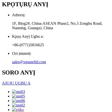
KPỌTỤRỤ ANYỊ
Adreesị:
1F, Blog2#, China-ASEAN Phase2, No.3 Zongbu Road,
Nanning, Guangxi, China
Kpọọ Anyị Ugbu a:
+86-(0771)5816625
Ozi ịntanetị:
sales@xgsunrfid.com
SORO ANYỊ
AJỤJỤ UGBU A