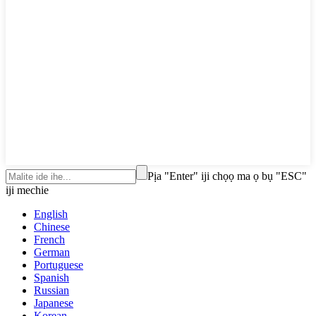
Pịa "Enter" iji chọọ ma ọ bụ "ESC"
iji mechie
English
Chinese
French
German
Portuguese
Spanish
Russian
Japanese
Korean