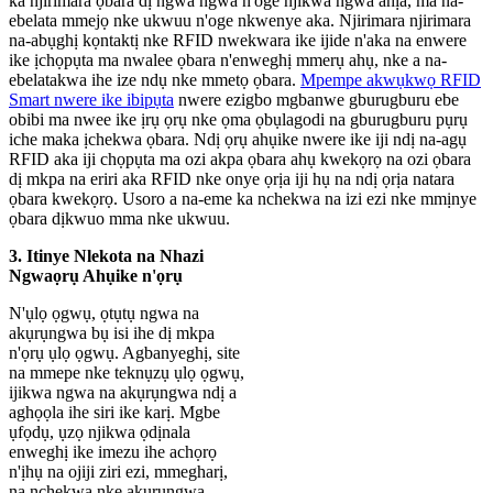
ka njirimara ọbara dị ngwa ngwa n'oge njikwa ngwa ahịa, ma na-
ebelata mmejọ nke ukwuu n'oge nkwenye aka. Njirimara njirimara
na-abụghị kọntaktị nke RFID nwekwara ike ijide n'aka na enwere
ike ịchọpụta ma nwalee ọbara n'enweghị mmerụ ahụ, nke a na-
ebelatakwa ihe ize ndụ nke mmetọ ọbara.
Mpempe akwụkwọ RFID
Smart nwere ike ibipụta
nwere ezigbo mgbanwe gburugburu ebe
obibi ma nwee ike ịrụ ọrụ nke ọma ọbụlagodi na gburugburu pụrụ
iche maka ịchekwa ọbara. Ndị ọrụ ahụike nwere ike iji ndị na-agụ
RFID aka iji chọpụta ma ozi akpa ọbara ahụ kwekọrọ na ozi ọbara
dị mkpa na eriri aka RFID nke onye ọrịa iji hụ na ndị ọrịa natara
ọbara kwekọrọ. Usoro a na-eme ka nchekwa na izi ezi nke mmịnye
ọbara dịkwuo mma nke ukwuu.
3. Itinye Nlekota na Nhazi
Ngwaọrụ Ahụike n'ọrụ
N'ụlọ ọgwụ, ọtụtụ ngwa na
akụrụngwa bụ isi ihe dị mkpa
n'ọrụ ụlọ ọgwụ. Agbanyeghị, site
na mmepe nke teknụzụ ụlọ ọgwụ,
ijikwa ngwa na akụrụngwa ndị a
aghọọla ihe siri ike karị. Mgbe
ụfọdụ, ụzọ njikwa ọdịnala
enweghị ike imezu ihe achọrọ
n'ịhụ na ojiji ziri ezi, mmegharị,
na nchekwa nke akụrụngwa.