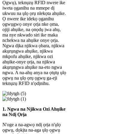
Ọgwụ), teknụzụ RFID nwere ike
iweta ọganihu na mmepe dị
ukwuu na ụlọ ọrụ nlekọta ahụike.
Ọ nwere ike idekọ ọganihu
ọgwụgwọ onye ọrịa nke ọma,
ojiji ahụike, na ọnọdụ ịwa ahụ,
ma nye nkwado siri ike maka
nchekwa na ahụike onye ọrịa.
Ngwa dịka njikwa ọbara, njikwa
akụrụngwa ahụike, njikwa
mkpofu ahụike, njikwa ozi
ahụike-onye ọrịa, na njikwa
akụrụngwa ahụike na-eto ngwa
ngwa. A na-ahụ anya na ọtụtụ ụlọ
ọgwụ na ụlọ ọrụ ọgwụ ga-eji
teknụzụ RFID n'ọdịnihu.
1. Ngwa na Njikwa Ozi Ahụike
na Ndị Ọrịa
N'oge a na-agwọ ndị ọrịa n'ụlọ
ọgwụ, dọkịta na-aga ụlọ ọgwụ