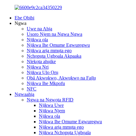
Ebe Obibi
Ngwa
Uwe na Ahịa
Usoro Njem na Ngwa Ngwa
Njikwa ọla
Njikwa Ihe Omume Egwuregwu
Njikwa arịa mmụta ego
Nchọpụta Ụgbọala Akpaaka
Nlekọta ahụike
Njikwa Nri
Njikwa Ụlọ Ọrụ
Ọbá Akwụkwọ, Akwụkwọ na Faịlụ
Njikwa Ihe Mkpofu
NFC
Ngwaahịa
Ngwa na Ngwọta RFID
Njikwa Uwe
Njikwa Njem
Njikwa ọla
Njikwa Ihe Omume Egwuregwu
Njikwa arịa mmụta ego
Njikwa Nchọpụta Ụgbọala