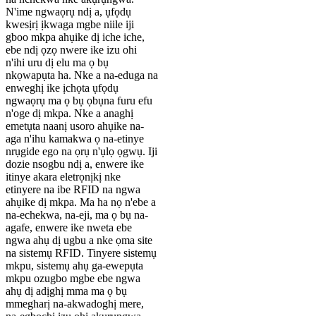
N'ime ngwaọrụ ndị a, ụfọdụ
kwesịrị ịkwaga mgbe niile iji
gboo mkpa ahụike dị iche iche,
ebe ndị ọzọ nwere ike izu ohi
n'ihi uru dị elu ma ọ bụ
nkọwapụta ha. Nke a na-eduga na
enweghị ike ịchọta ụfọdụ
ngwaọrụ ma ọ bụ ọbụna furu efu
n'oge dị mkpa. Nke a anaghị
emetụta naanị usoro ahụike na-
aga n'ihu kamakwa ọ na-etinye
nrụgide ego na ọrụ n'ụlọ ọgwụ. Iji
dozie nsogbu ndị a, enwere ike
itinye akara eletrọnịkị nke
etinyere na ibe RFID na ngwa
ahụike dị mkpa. Ma ha nọ n'ebe a
na-echekwa, na-eji, ma ọ bụ na-
agafe, enwere ike nweta ebe
ngwa ahụ dị ugbu a nke ọma site
na sistemụ RFID. Tinyere sistemụ
mkpu, sistemụ ahụ ga-ewepụta
mkpu ozugbo mgbe ebe ngwa
ahụ dị adịghị mma ma ọ bụ
mmegharị na-akwadoghị mere,