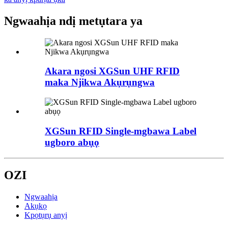
Ngwaahịa ndị metụtara ya
Akara ngosi XGSun UHF RFID
maka Njikwa Akụrụngwa
XGSun RFID Single-mgbawa Label
ugboro abụọ
OZI
Ngwaahịa
Akụkọ
Kpọtụrụ anyị