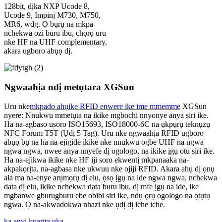
128bit, dịka NXP Ucode 8,
Ucode 9, Impinj M730, M750,
MR6, wdg. Ọ bụrụ na mkpa
nchekwa ozi buru ibu, chọrọ uru
nke HF na UHF complementary,
akara ugboro abụọ dị.
Ngwaahịa ndị metụtara XGSun
Uru nke
mkpado ahụike RFID enwere ike ime mmemme
XGSun
nyere: Nnukwu mmetụta na ikike mgbochi nnyonye anya siri ike.
Ha na-agbaso usoro ISO15693, ISO18000-6C na ụkpụrụ teknụzụ
NFC Forum T5T (Ụdị 5 Tag). Uru nke ngwaahịa RFID ugboro
abụọ bụ na ha na-ejigide ikike nke nnukwu ogbe UHF na ngwa
ngwa ngwa, nwee anya nnyefe dị ogologo, na ikike ịgụ otu siri ike.
Ha na-ejikwa ikike nke HF iji soro ekwentị mkpanaaka na-
akpakọrịta, na-agbasa nke ukwuu nke ojiji RFID. Akara ahụ dị ọnụ
ala ma na-enye arụmọrụ dị elu, ọsọ ịgụ na ide ngwa ngwa, nchekwa
data dị elu, ikike nchekwa data buru ibu, dị mfe ịgụ na ide, ike
mgbanwe gburugburu ebe obibi siri ike, ndụ ọrụ ogologo na ọtụtụ
ngwa. Ọ na-akwadokwa nhazi nke ụdị dị iche iche.
ka anyị kparịta ụka