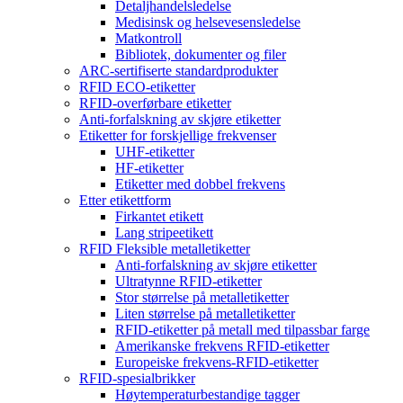
Detaljhandelsledelse
Medisinsk og helsevesensledelse
Matkontroll
Bibliotek, dokumenter og filer
ARC-sertifiserte standardprodukter
RFID ECO-etiketter
RFID-overførbare etiketter
Anti-forfalskning av skjøre etiketter
Etiketter for forskjellige frekvenser
UHF-etiketter
HF-etiketter
Etiketter med dobbel frekvens
Etter etikettform
Firkantet etikett
Lang stripeetikett
RFID Fleksible metalletiketter
Anti-forfalskning av skjøre etiketter
Ultratynne RFID-etiketter
Stor størrelse på metalletiketter
Liten størrelse på metalletiketter
RFID-etiketter på metall med tilpassbar farge
Amerikanske frekvens RFID-etiketter
Europeiske frekvens-RFID-etiketter
RFID-spesialbrikker
Høytemperaturbestandige tagger