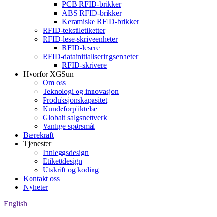
PCB RFID-brikker
ABS RFID-brikker
Keramiske RFID-brikker
RFID-tekstiletiketter
RFID-lese-skriveenheter
RFID-lesere
RFID-datainitialiseringsenheter
RFID-skrivere
Hvorfor XGSun
Om oss
Teknologi og innovasjon
Produksjonskapasitet
Kundeforpliktelse
Globalt salgsnettverk
Vanlige spørsmål
Bærekraft
Tjenester
Innleggsdesign
Etikettdesign
Utskrift og koding
Kontakt oss
Nyheter
English