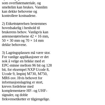
som overflatemateriale, og
smeltelim kan brukes. Vannlim
kan dekke behovene og
kontrollere kostnadene.
2) Etikettstørrelsen bestemmes
hovedsakelig i henhold til
brukerens behov. Vanligvis kan
antennestørrelsene 42 × 16 mm,
50 × 30 mm og 70 × 14 mm
dekke behovene.
3) Lagringsplassen må være stor.
For vanlige applikasjoner er det
nok å velge en brikke med et
EPC-minne mellom 96 bit og 128
bit, for eksempel NXP Ucode 8,
Ucode 9, Impinj M730, M750,
MR6 osv. Hvis behovet for
informasjonslagring er stort,
kreves fordelene med
komplementære HF- og UHF-
signaler, og doble
frekvensetiketter er tilgjengelige.