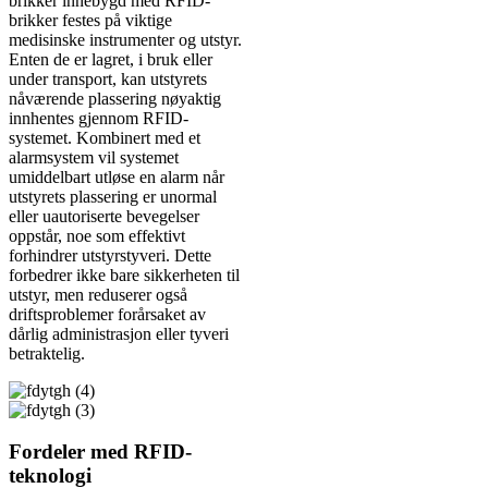
brikker innebygd med RFID-
brikker festes på viktige
medisinske instrumenter og utstyr.
Enten de er lagret, i bruk eller
under transport, kan utstyrets
nåværende plassering nøyaktig
innhentes gjennom RFID-
systemet. Kombinert med et
alarmsystem vil systemet
umiddelbart utløse en alarm når
utstyrets plassering er unormal
eller uautoriserte bevegelser
oppstår, noe som effektivt
forhindrer utstyrstyveri. Dette
forbedrer ikke bare sikkerheten til
utstyr, men reduserer også
driftsproblemer forårsaket av
dårlig administrasjon eller tyveri
betraktelig.
Fordeler med RFID-
teknologi