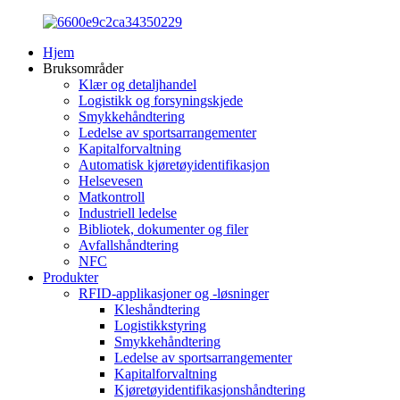
Hjem
Bruksområder
Klær og detaljhandel
Logistikk og forsyningskjede
Smykkehåndtering
Ledelse av sportsarrangementer
Kapitalforvaltning
Automatisk kjøretøyidentifikasjon
Helsevesen
Matkontroll
Industriell ledelse
Bibliotek, dokumenter og filer
Avfallshåndtering
NFC
Produkter
RFID-applikasjoner og -løsninger
Kleshåndtering
Logistikkstyring
Smykkehåndtering
Ledelse av sportsarrangementer
Kapitalforvaltning
Kjøretøyidentifikasjonshåndtering