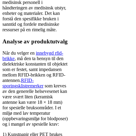
medisinsk personell i
håndteringen av medisinsk utstyr,
enheter og materialer. Det kan
forstå den spesifikke bruken i
sanntid og fordele medisinske
ressurser på en rimelig måte.
Analyse av produktutvalg
Når du velger en
innebygd rfid-
brikke
, må den ta hensyn til den
dielektriske konstanten til objektet
som er festet, samt impedansen
mellom RFID-brikken og RFID-
antennen.
RFID-
sporingsklistremerker
som kreves
av den generelle helsevesenet kan
være svært liten (keramisk
antenne kan være 18 × 18 mm)
for spesielle bruksområder. I et
miljø med lav temperatur
(oppbevaringsmiljø for blodposer)
og i mangel av spesielle krav:
1) Kunstpapir eller PET brukes