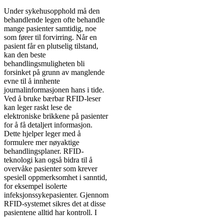
Under sykehusopphold må den
behandlende legen ofte behandle
mange pasienter samtidig, noe
som fører til forvirring. Når en
pasient får en plutselig tilstand,
kan den beste
behandlingsmuligheten bli
forsinket på grunn av manglende
evne til å innhente
journalinformasjonen hans i tide.
Ved å bruke bærbar RFID-leser
kan leger raskt lese de
elektroniske brikkene på pasienter
for å få detaljert informasjon.
Dette hjelper leger med å
formulere mer nøyaktige
behandlingsplaner. RFID-
teknologi kan også bidra til å
overvåke pasienter som krever
spesiell oppmerksomhet i sanntid,
for eksempel isolerte
infeksjonssykepasienter. Gjennom
RFID-systemet sikres det at disse
pasientene alltid har kontroll. I