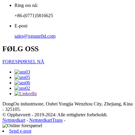
Ring oss nå:
+86-(0771)5816625
E-post:
sales@xgsunrfid.com
FØLG OSS
FORESPØRSEL NÅ
DongOu industrisone, Oubei Yongjia Wenzhou City, Zhejiang, Kina
- 325105.
© Opphavsrett - 2019-2024: Alle rettigheter forbeholdt.
Nettstedkart
-
NettstedkartTrans
-
Send e-post