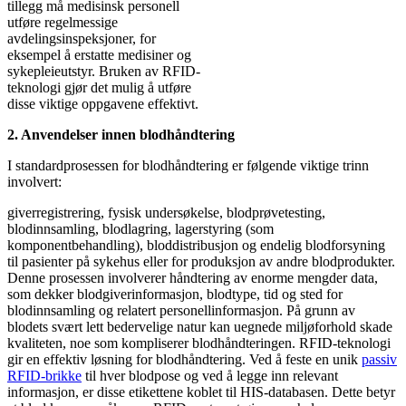
tillegg må medisinsk personell
utføre regelmessige
avdelingsinspeksjoner, for
eksempel å erstatte medisiner og
sykepleieutstyr. Bruken av RFID-
teknologi gjør det mulig å utføre
disse viktige oppgavene effektivt.
2. Anvendelser innen blodhåndtering
I standardprosessen for blodhåndtering er følgende viktige trinn
involvert:
giverregistrering, fysisk undersøkelse, blodprøvetesting,
blodinnsamling, blodlagring, lagerstyring (som
komponentbehandling), bloddistribusjon og endelig blodforsyning
til pasienter på sykehus eller for produksjon av andre blodprodukter.
Denne prosessen involverer håndtering av enorme mengder data,
som dekker blodgiverinformasjon, blodtype, tid og sted for
blodinnsamling og relatert personellinformasjon. På grunn av
blodets svært lett bedervelige natur kan uegnede miljøforhold skade
kvaliteten, noe som kompliserer blodhåndteringen. RFID-teknologi
gir en effektiv løsning for blodhåndtering. Ved å feste en unik
passiv
RFID-brikke
til hver blodpose og ved å legge inn relevant
informasjon, er disse etikettene koblet til HIS-databasen. Dette betyr