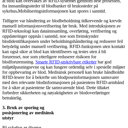
at blod kan overvåkes av RFID-systemet gjennom hele prosessen,
fra innsamlingssteder til blodbanker til brukssteder på
sykehus
.
Mobiliseringsinformasjonen kan spores i sanntid.
Tidligere var håndtering av blodbeholdning tidkrevende og krevde
manuell informasjonsverifisering før bruk. Med introduksjonen av
RFID-teknologi kan datainnsamling, overføring, verifisering og
oppdateringer oppnås i sanntid, noe som fremskynder
blodidentifikasjonen under beholdningshåndtering og reduserer feil
betydelig under manuell verifisering. RFID-funksjonen uten kontakt
kan også sikre at blod kan identifiseres og testes uten å bli
forurenset, noe som ytterligere reduserer risikoen for
blodforurensning.
Smarte RFID-utskrivbare etiketter
har god
miljøtilpasningsevne og kan fungere ordentlig selv i spesielle miljøer
for oppbevaring av blod. Medisinsk personell kan bruke håndholdte
RFID-lesere for å bekrefte om blodposeinformasjonen samsvarer
med den relevante blodinformasjonen på pasientens RFID-armbånd
for å sikre at pasientene får samsvarende blod. Dette tiltaket
forbedrer sikkerheten og nøyaktigheten av blodoverføringer
betraktelig.
3. Bruk av sporing og
posisjonering av medisinsk
utstyr
På sykehus er diverse