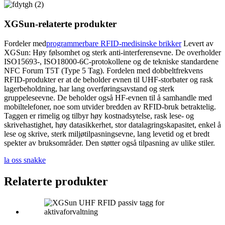
XGSun-relaterte produkter
Fordeler med
programmerbare RFID-medisinske brikker
Levert av
XGSun: Høy følsomhet og sterk anti-interferensevne. De overholder
ISO15693-, ISO18000-6C-protokollene og de tekniske standardene
NFC Forum T5T (Type 5 Tag). Fordelen med dobbeltfrekvens
RFID-produkter er at de beholder evnen til UHF-storbater og rask
lagerbeholdning, har lang overføringsavstand og sterk
gruppeleseevne. De beholder også HF-evnen til å samhandle med
mobiltelefoner, noe som utvider bredden av RFID-bruk betraktelig.
Taggen er rimelig og tilbyr høy kostnadsytelse, rask lese- og
skrivehastighet, høy datasikkerhet, stor datalagringskapasitet, enkel å
lese og skrive, sterk miljøtilpasningsevne, lang levetid og et bredt
spekter av bruksområder. Den støtter også tilpasning av ulike stiler.
la oss snakke
Relaterte produkter