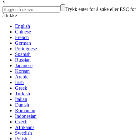
x
Trykk enter for å søke eller ESC for
å lukke
English
Chinese
French
German
Portuguese
Spanish
Russian
Japanese
Korean
Arabic
Irish
Greek
Turkish
Italian
Danish
Romanian
Indonesian
Czech
Afrikaans
Swedish
Polish