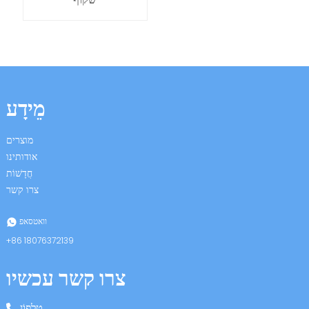
מֵידָע
n
מוצרים
אודותינו
חֲדָשׁוֹת
se
צרו קשר
וואטסאפ
+86 18076372139
ese
צרו קשר עכשיו
טֵלֵפוֹן