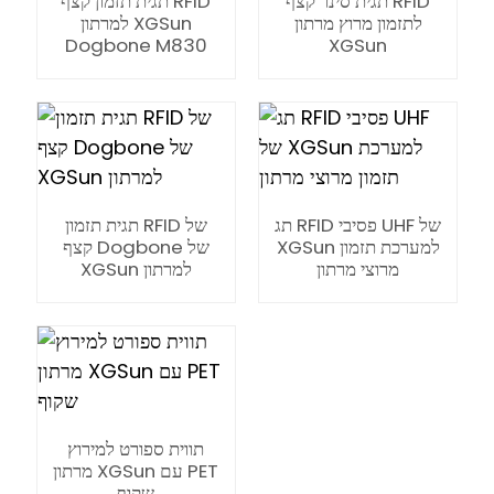
תגית סינר קצף RFID
תגית תזמון קצף RFID
לתזמון מרוץ מרתון
למרתון XGSun
Dogbone M830
XGSun
תג RFID פסיבי UHF של
תגית תזמון RFID של
XGSun למערכת תזמון
קצף Dogbone של
מרוצי מרתון
XGSun למרתון
ian
תווית ספורט למירוץ
מרתון XGSun עם PET
am
שקוף