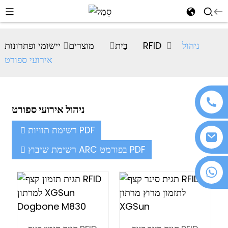
al
ניהול
יישומי ופתרונות RFID
בַּיִת
מוצרים
se
אירועי ספורט
e
ניהול אירועי ספורט
an
רשימת תוויות PDF
רשימת שיבוץ ARC בפורמט PDF
+86 18076372139
n