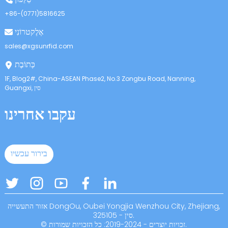
anda
+86-(0771)5816625
אֶלֶקטרוֹנִי
sales@xgsunrfid.com
כְּתוֹבֶת
1F, Blog2#, China-ASEAN Phase2, No.3 Zongbu Road, Nanning,
Guangxi, סין
עקבו אחרינו
בירור עכשיו
אזור התעשייה DongOu, Oubei Yongjia Wenzhou City, Zhejiang,
סין - 325105.
© זכויות יוצרים - 2019-2024: כל הזכויות שמורות.