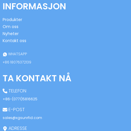
INFORMASJON
Produkter
Om oss
Nyheter
Kontakt oss
n
WHATSAPP
+86 18076372139
TA KONTAKT NÅ
se
TELEFON
+86-(0771)5816625
E-POST
ese
sales@xgsunrfid.com
ADRESSE