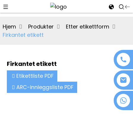
al
Hjem
Produkter
Etter etikettform
se
Firkantet etikett
e
Firkantet etikett
an
Etikettliste PDF
ARC-innleggsliste PDF
+86 18076372139
n