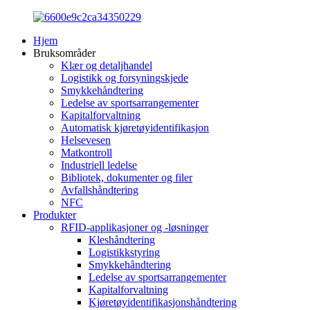
Hjem
Bruksområder
Klær og detaljhandel
Logistikk og forsyningskjede
Smykkehåndtering
Ledelse av sportsarrangementer
Kapitalforvaltning
Automatisk kjøretøyidentifikasjon
Helsevesen
Matkontroll
Industriell ledelse
Bibliotek, dokumenter og filer
Avfallshåndtering
NFC
Produkter
RFID-applikasjoner og -løsninger
Kleshåndtering
Logistikkstyring
Smykkehåndtering
Ledelse av sportsarrangementer
Kapitalforvaltning
Kjøretøyidentifikasjonshåndtering