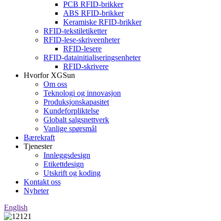
PCB RFID-brikker
ABS RFID-brikker
Keramiske RFID-brikker
RFID-tekstiletiketter
RFID-lese-skriveenheter
RFID-lesere
RFID-datainitialiseringsenheter
RFID-skrivere
Hvorfor XGSun
Om oss
Teknologi og innovasjon
Produksjonskapasitet
Kundeforpliktelse
Globalt salgsnettverk
Vanlige spørsmål
Bærekraft
Tjenester
Innleggsdesign
Etikettdesign
Utskrift og koding
Kontakt oss
Nyheter
English