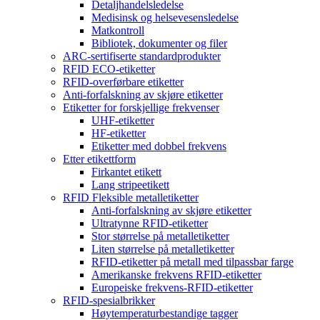
Detaljhandelsledelse
Medisinsk og helsevesensledelse
Matkontroll
Bibliotek, dokumenter og filer
ARC-sertifiserte standardprodukter
RFID ECO-etiketter
RFID-overførbare etiketter
Anti-forfalskning av skjøre etiketter
Etiketter for forskjellige frekvenser
UHF-etiketter
HF-etiketter
Etiketter med dobbel frekvens
Etter etikettform
Firkantet etikett
Lang stripeetikett
RFID Fleksible metalletiketter
Anti-forfalskning av skjøre etiketter
Ultratynne RFID-etiketter
Stor størrelse på metalletiketter
Liten størrelse på metalletiketter
RFID-etiketter på metall med tilpassbar farge
Amerikanske frekvens RFID-etiketter
Europeiske frekvens-RFID-etiketter
RFID-spesialbrikker
Høytemperaturbestandige tagger