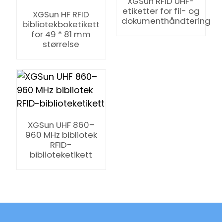
XGSun RFID UHF-
ering
etiketter for fil- og
XGSun HF RFID
dokumenthåndtering
bibliotekboketikett
for 49 * 81 mm
størrelse
XGSun UHF 860–
960 MHz bibliotek
RFID-
biblioteketikett
ian
am