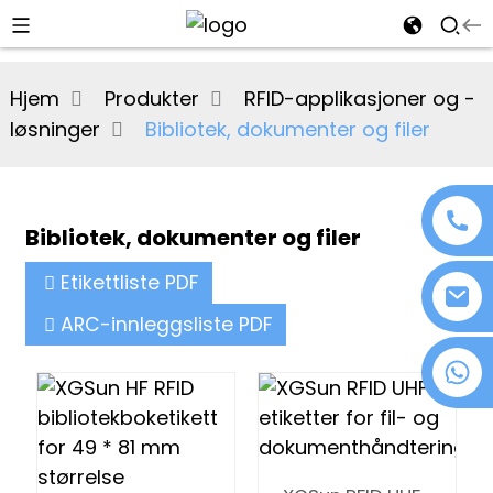
al
Hjem
Produkter
RFID-applikasjoner og -
se
løsninger
Bibliotek, dokumenter og filer
e
Bibliotek, dokumenter og filer
an
Etikettliste PDF
ARC-innleggsliste PDF
+86 18076372139
n