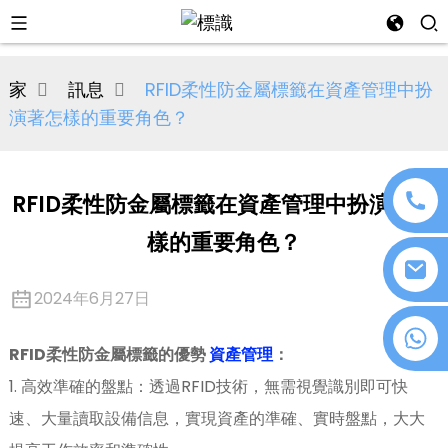
al
家
訊息
RFID柔性防金屬標籤在資產管理中扮
se
演著怎樣的重要角色？
e
RFID柔性防金屬標籤在資產管理中扮演著怎
樣的重要角色？
an
2024年6月27日
+86 18076372139
RFID柔性防金屬標籤的優勢
資產管理
：
1. 高效準確的盤點：透過RFID技術，無需視覺識別即可快
n
速、大量讀取設備信息，實現資產的準確、實時盤點，大大