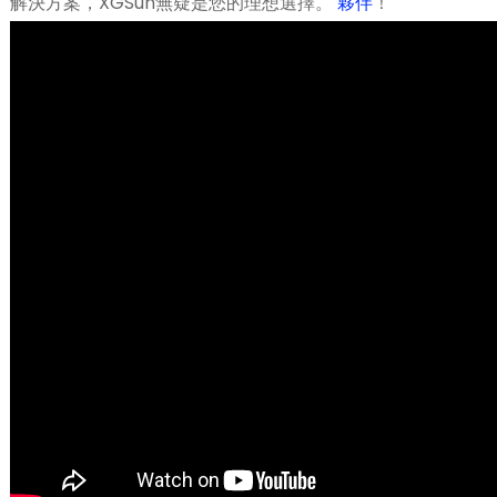
解決方案，XGSun無疑是您的理想選擇。
夥伴
！
n
se
ese