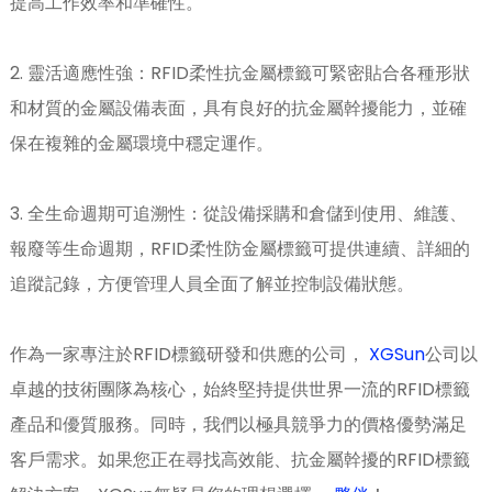
提高工作效率和準確性。
2. 靈活適應性強：RFID柔性抗金屬標籤可緊密貼合各種形狀
和材質的金屬設備表面，具有良好的抗金屬幹擾能力，並確
保在複雜的金屬環境中穩定運作。
3. 全生命週期可追溯性：從設備採購和倉儲到使用、維護、
報廢等生命週期，RFID柔性防金屬標籤可提供連續、詳細的
追蹤記錄，方便管理人員全面了解並控制設備狀態。
作為一家專注於RFID標籤研發和供應的公司，
XGSun
公司以
卓越的技術團隊為核心，始終堅持提供世界一流的RFID標籤
產品和優質服務。同時，我們以極具競爭力的價格優勢滿足
ian
客戶需求。如果您正在尋找高效能、抗金屬幹擾的RFID標籤
am