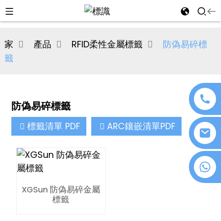
al
家
產品
RFID柔性金屬標籤
防偽易碎標
se
籤
e
防偽易碎標籤
an
標籤清單 PDF
ARC鑲嵌清單PDF
+86 18076372139
XGSun 防偽易碎金屬
n
標籤