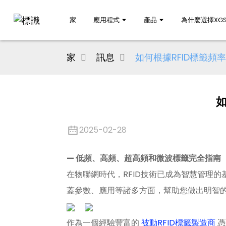
家
應用程式
產品
為什麼選擇XGS
家
訊息
如何根據RFID標籤
如
2025-02-28
— 低頻、高頻、超高頻和微波標籤完全指南
在物聯網時代，RFID技術已成為智慧管理
蓋參數、應用等諸多方面，幫助您做出明智
作為一個經驗豐富的
被動RFID標籤製造商
憑