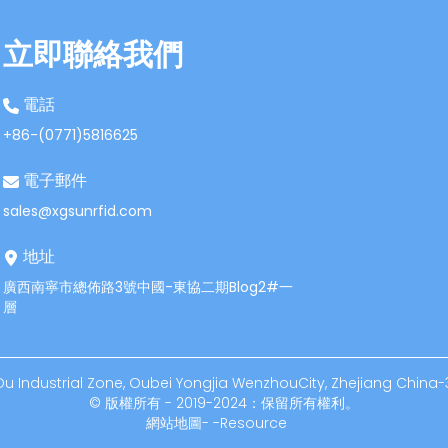
立即聯絡我們
電話
+86-(0771)5816625
電子郵件
sales@xgsunrfid.com
地址
廣西南寧市總佈路3號中國-東協二期Blog2#一
層
 Industrial Zone, Oubei Yongjia WenzhouCity, Zhejiang China-
© 版權所有 - 2019-2024：保留所有權利。
網站地圖
-
-
Resource