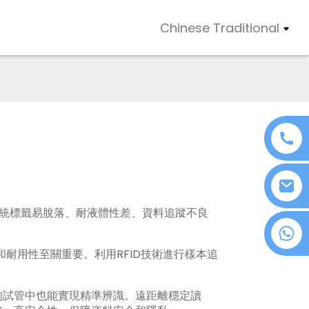
Chinese Traditional
統標籤易脫落、耐液體性差、資料追蹤不良
+86 18076372139
和耐用性至關重要。利用RFID技術進行樣本追
的試管中也能實現精準辨識。遠距離穩定讀