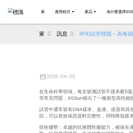
家
應用程式
產品
為什麼選擇XGS
家
訊息
RFID試管標籤－為每
2025-04-02
在生命科學領域，每支玻璃試管不僅承載5
等常見問題，XGSun推出了一種新型高性能
試管中通常裝有DNA樣本、血液、疫苗和其他
踪，可以有效保證資料完整性，同時降低樣
技術優勢：卓越的抗液體幹擾能力，確保在