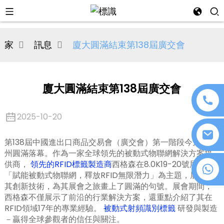
al
家
訊息
廈大圓滿結束第138屆廣交會
se
e
廈大圓滿結束第138屆廣交會
2025-10-20
an
第138屆中國進出口商品交易會（廣交會）第一階段今天在廣
州圓滿落幕。作為一家全球領先的被動式物聯網解決方案提
供商，
領先的RFID標籤製造商
西格森在8.0K19-20號展位以
+86 18076372139
「賦能被動式物聯網，釋放RFID無限潛力」為主題，展示了
其創新技術，為其展會之旅畫上了圓滿的句號。展會期間，
西格森不僅展示了前沿的行業解決方案，還重點介紹了其在
n
RFID領域17年的專業經驗。
被動式射頻識別標籤
研發與製造
－贏得全球參觀者的信任與關注。