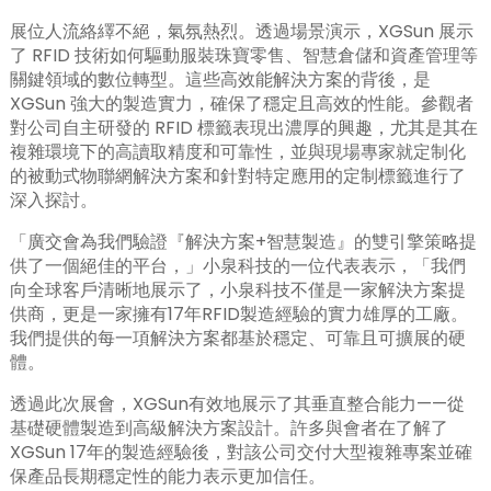
展位人流絡繹不絕，氣氛熱烈。透過場景演示，XGSun 展示
了 RFID 技術如何驅動服裝珠寶零售、智慧倉儲和資產管理等
關鍵領域的數位轉型。這些高效能解決方案的背後，是
XGSun 強大的製造實力，確保了穩定且高效的性能。參觀者
對公司自主研發的 RFID 標籤表現出濃厚的興趣，尤其是其在
複雜環境下的高讀取精度和可靠性，並與現場專家就定制化
的被動式物聯網解決方案和針對特定應用的定制標籤進行了
深入探討。
「廣交會為我們驗證『解決方案+智慧製造』的雙引擎策略提
供了一個絕佳的平台，」小泉科技的一位代表表示，「我們
向全球客戶清晰地展示了，小泉科技不僅是一家解決方案提
供商，更是一家擁有17年RFID製造經驗的實力雄厚的工廠。
我們提供的每一項解決方案都基於穩定、可靠且可擴展的硬
體。
透過此次展會，XGSun有效地展示了其垂直整合能力——從
基礎硬體製造到高級解決方案設計。許多與會者在了解了
ian
XGSun 17年的製造經驗後，對該公司交付大型複雜專案並確
保產品長期穩定性的能力表示更加信任。
am