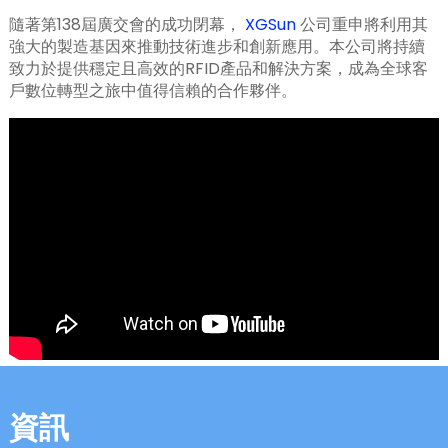
隨著第138屆廣交會的成功閉幕，
XGSun
公司重申將利用其
強大的製造基因來推動技術進步和創新應用。本公司將持續
致力於提供穩定且高效的RFID產品和解決方案，成為全球客
戶數位轉型之旅中值得信賴的合作夥伴。
n
se
ese
資訊