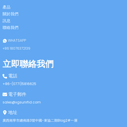
anda
產品
關於我們
訊息
聯絡我們
WHATSAPP
+86 18076372139
立即聯絡我們
電話
+86-(0771)5816625
電子郵件
sales@xgsunrfid.com
地址
廣西南寧市總佈路3號中國-東協二期Blog2#一層