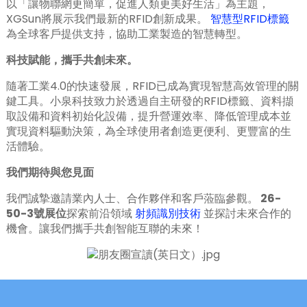
以「讓物聯網更簡單，促進人類更美好生活」為主題，
XGSun將展示我們最新的RFID創新成果。
智慧型RFID標籤
為全球客戶提供支持，協助工業製造的智慧轉型。
科技賦能，攜手共創未來。
隨著工業4.0的快速發展，RFID已成為實現智慧高效管理的關
鍵工具。小泉科技致力於透過自主研發的RFID標籤、資料擷
取設備和資料初始化設備，提升營運效率、降低管理成本並
實現資料驅動決策，為全球使用者創造更便利、更豐富的生
活體驗。
我們期待與您見面
我們誠摯邀請業內人士、合作夥伴和客戶蒞臨參觀。
26-
50-3號展位
探索前沿領域
射頻識別技術
並探討未來合作的
機會。讓我們攜手共創智能互聯的未來！
ian
am