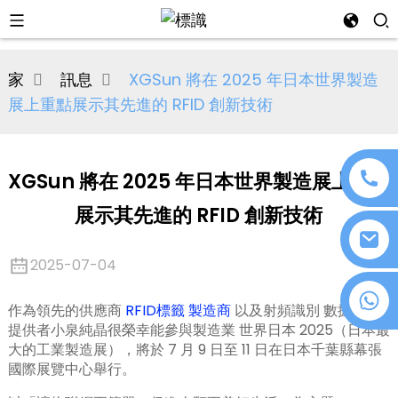
al
家
訊息
XGSun 將在 2025 年日本世界製造
se
展上重點展示其先進的 RFID 創新技術
e
XGSun 將在 2025 年日本世界製造展上重點
展示其先進的 RFID 創新技術
an
2025-07-04
+86 18076372139
作為領先的供應商
RFID標籤
製造商
以及射頻識別
數據採集
提供者小泉純晶很榮幸能參與製造業
世界日本 2025
（
日本最
大的工業製造展
），將於 7 月 9 日至 11 日在日本千葉縣幕張
n
國際展覽中心舉行。