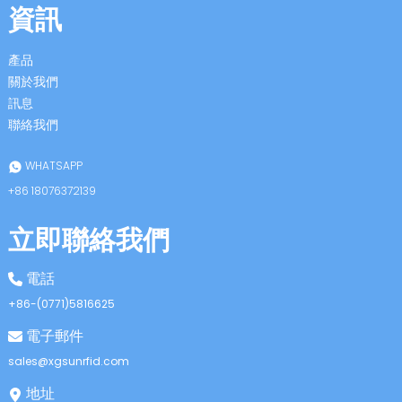
資訊
產品
關於我們
訊息
聯絡我們
n
WHATSAPP
+86 18076372139
立即聯絡我們
se
電話
+86-(0771)5816625
電子郵件
ese
sales@xgsunrfid.com
地址