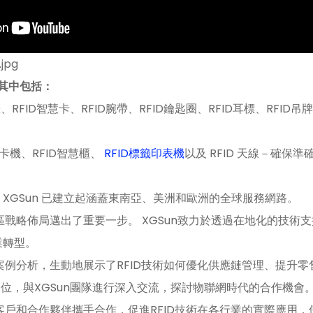
，其中包括：
籤、RFID智慧卡、RFID腕帶、RFID鑰匙圈、RFID耳標、RFI
讀卡機、RFID智慧櫃、
RFID標籤印表機
以及 RFID 天線－確保
XGSun 已建立起涵蓋東南亞、美洲和歐洲的全球服務網路。
區戰略佈局邁出了重要一步。 XGSun致力於透過在地化的技
業轉型。
實案例分析，生動地展示了RFID技術如何優化供應鏈管理、提升
展位，與XGSun團隊進行深入交流，探討物聯網時代的合作機會
球客戶和合作夥伴攜手合作，促進RFID技術在各行業的實際應用