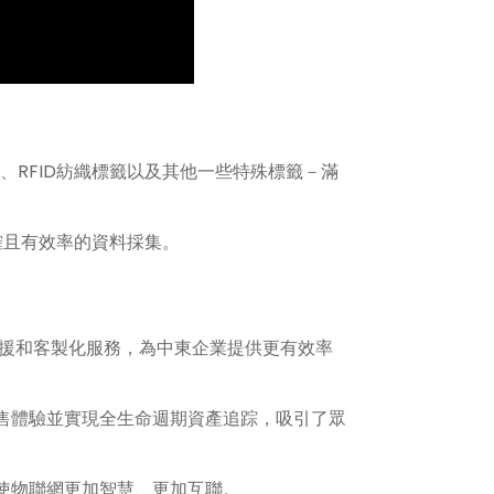
D吊牌、RFID紡織標籤以及其他一些特殊標籤－滿
準確且有效率的資料採集。
術支援和客製化服務，為中東企業提供更有效率
零售體驗並實現全生命週期資產追踪，吸引了眾
。
，使物聯網更加智慧、更加互聯。