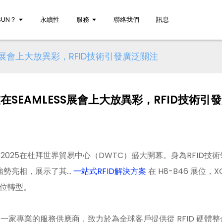
UN？
永續性
服務
聯絡我們
訊息
SS展會上大放異彩，RFID技術引發廣泛關注
在SEAMLESS展會上大放異彩，RFID技術引
E EAST 2025在杜拜世界貿易中心（DWTC）盛大開幕。身為RFI
強勢亮相，展示了其…
一站式RFID解決方案
在 H8-B46 展位
數位轉型。
GSun 是一家專業的服務供應商，致力於為全球客戶提供從 RFID 