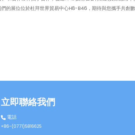
位！我們的展位位於杜拜世界貿易中心H8-B46，期待與您攜手共創
立即聯絡我們
電話
+86-(0771)5816625