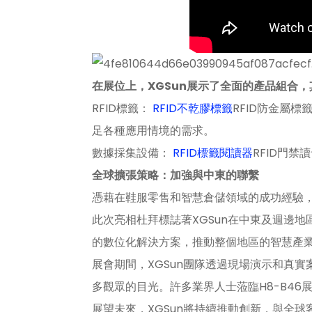
在展位上，XGSun展示了全面的產品組合
RFID標籤：
RFID不乾膠標籤
RFID防金屬標
足各種應用情境的需求。
數據採集設備：
RFID標籤閱讀​​器
RFID門禁
全球擴張策略：加強與中東的聯繫
憑藉在鞋服零售和智慧倉儲領域的成功經驗，
此次亮相杜拜標誌著XGSun在中東及週邊地
的數位化解決方案，推動整個地區的智慧產
展會期間，XGSun團隊透過現場演示和真
多觀眾的目光。許多業界人士蒞臨H8-B46
展望未來，XGSun將持續推動創新，與全