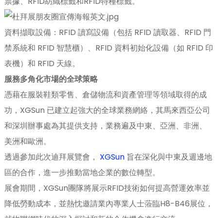
票據、RFID紡織標籤和RFID特種標籤。
資料擷取設備：RFID 讀寫設備（包括 RFID 讀取器、RFID 門
禁系統和 RFID 智慧櫃）、RFID 資料初始化設備（如 RFID 印
表機）和 RFID 天線。
服務多角化市場的全球策略
n
憑藉在服裝鞋類零售、倉儲物流和資產管理等領域取得的成
功，XGSun 已建立起強大的全球業務網絡，其馬來西亞公司
和深圳辦事處為其提供支持，業務遍及中東、亞洲、非洲、
se
美洲和歐洲。
透過參加此次迪拜展覽會，
XGSun
旨在深化與中東及週邊地
區的合作，進一步推動當地企業的數位轉型。
ese
展會期間，XGSun團隊將展示RFID技術如何提高營運效率並
降低勞動成本，並熱忱邀請業內專業人士蒞臨H8-B46展位，