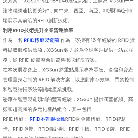
決方案。 XGSun將在H8-B46展位亮相，主題為“XGSun——
讓物聯網連接更美好”，向中東、西亞、南亞、非洲和歐洲市
場展示其前沿的RFID創新技術。
利用RFID技術提升企業營運效率
作為一名
RFID標籤製造商
作為一家擁有 16 年經驗的 RFID 資
料擷取服務供應商，XGSun 致力於為全球客戶提供一站式服
務，從 RFID 硬體整合到資料擷取解決方案。
在本次展覽會上，XGSun 將重點展示專為零售、倉儲和資產
管理量身定制的 RFID 解決方案，以應對庫存效率、門禁控制
和智慧結帳系統等關鍵產業挑戰。
憑藉在智慧製造領域的豐富經驗，XGSun 提供涵蓋低頻、高
頻和超高頻的多元化產品組合，其中包括：
RFID標籤：
RFID不乾膠標籤
RFID防金屬標籤、RFID智慧
ian
卡、RFID腕帶、RFID鑰匙圈、RFID耳標、RFID吊牌、RFID
am