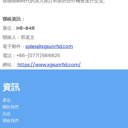
就物聯網時代的深入探討和新的合作機會進行交流。
anda
聯絡資訊：
展位：
H8-B46
聯絡人：郭嘉文
電子郵件：
sales@xgsunrfid.com
電話：+86-(0771)5816625
網站：
https://www.xgsunrfid.com/
資訊
產品
關於我們
訊息
聯絡我們