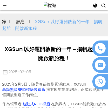
al
家
訊息
XGSun 以好運開啟新的一年－揚帆
se
起航，開啟新旅程！
e
XGSun 以好運開啟新的一年－揚帆起航，
開啟新旅程！
an
2025-02-05
+86 18076372139
2025年2月5日，隨著春節假期圓滿結束，XGSun，一家
超
高頻無源RFID標籤製造廠
擁有16年業界經驗，正式歡迎其在
假期後重返工作崗位。
n
作為領導者
被動式RFID標籤
在業界內，XGSun始終致力於為