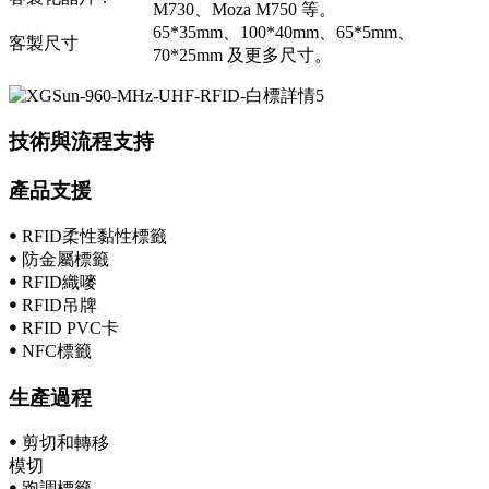
M730、Moza M750 等。
65*35mm、100*40mm、65*5mm、
客製尺寸
70*25mm 及更多尺寸。
技術與流程支持
產品支援
ꔷ RFID柔性黏性標籤
ꔷ 防金屬標籤
ꔷ RFID織嘜
ꔷ RFID吊牌
ꔷ RFID PVC卡
ꔷ NFC標籤
生產過程
ꔷ 剪切和轉移
模切
ꔷ 跑調標籤