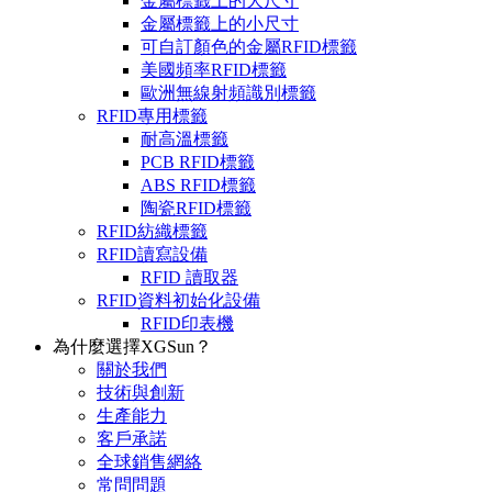
金屬標籤上的大尺寸
金屬標籤上的小尺寸
可自訂顏色的金屬RFID標籤
美國頻率RFID標籤
歐洲無線射頻識別標籤
RFID專用標籤
耐高溫標籤
PCB RFID標籤
ABS RFID標籤
陶瓷RFID標籤
RFID紡織標籤
RFID讀寫設備
RFID 讀取器
RFID資料初始化設備
RFID印表機
為什麼選擇XGSun？
關於我們
技術與創新
生產能力
客戶承諾
全球銷售網絡
常問問題