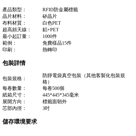
產品類型：
RFID防金屬標籤
晶片材料：
矽晶片
布料材質：
白色PET
超高頻天線：
鋁+PET
最小起訂量：
1000件
範例：
免費樣品15件
印刷：
熱轉印
包裝詳情
防靜電袋真空包裝（其他客製化包裝規
包裝規格：
格）
每卷數量：
每卷500個
紙箱尺寸：
445*445*345毫米
展開方向：
標籤面朝外
芯部內徑：
3吋
儲存環境要求