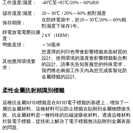
工作溫度/濕度：
-40℃至+85℃/20%～60%RH
儲存溫度/濕度：
20～30℃ / 20%～60% 相對濕度
在防靜電袋中，於20～30℃/20%～60%相
保存期限：
對濕度下保存1年。
靜電放電電壓抗擾
2 kV（HBM）
度：
彎曲直徑：
＞50毫米
您選擇的列印色帶會影響標籤表面材質的
設計。使用環境的溫度會影響標籤黏合劑
其他應用環境要
的設計。請事先告知客服您的特殊需求，
求：
我們將在兩個工作天內為您完成客製化防
金屬標籤的設計。
柔性金屬抗射頻識別標籤
這種抗金屬RFID標籤是在RFID電子標籤的基礎上，增加了一
層抗金屬材料。這種材料可以防止標籤在貼附到金屬物體後失
效。抗金屬材料是一種特殊的抗磁波吸收材料。透過這種材料
封裝電子標籤，從技術上解決了電子標籤無法貼附到金屬表面
的問題。