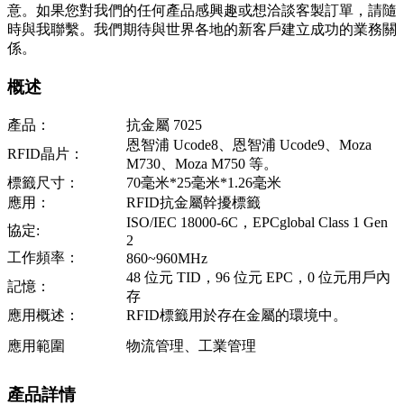
意。如果您對我們的任何產品感興趣或想洽談客製訂單，請隨
時與我聯繫。我們期待與世界各地的新客戶建立成功的業務關
係。
概述
產品：
抗金屬 7025
恩智浦 Ucode8、恩智浦 Ucode9、Moza
RFID晶片：
M730、Moza M750 等。
標籤尺寸：
70毫米*25毫米*1.26毫米
應用：
RFID抗金屬幹擾標籤
ISO/IEC 18000-6C，EPCglobal Class 1 Gen
協定:
2
工作頻率：
860~960MHz
48 位元 TID，96 位元 EPC，0 位元用戶內
記憶：
存
應用概述：
RFID標籤用於存在金屬的環境中。
應用範圍
物流管理、工業管理
產品詳情