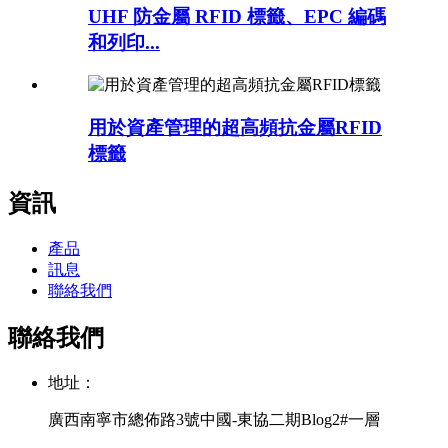
UHF 防金屬 RFID 標籤、EPC 編碼
和列印...
用於資產管理的超高頻抗金屬RFID
標籤
資訊
產品
訊息
聯絡我們
聯絡我們
地址：
廣西南寧市總佈路3號中國-東協二期Blog2#一層