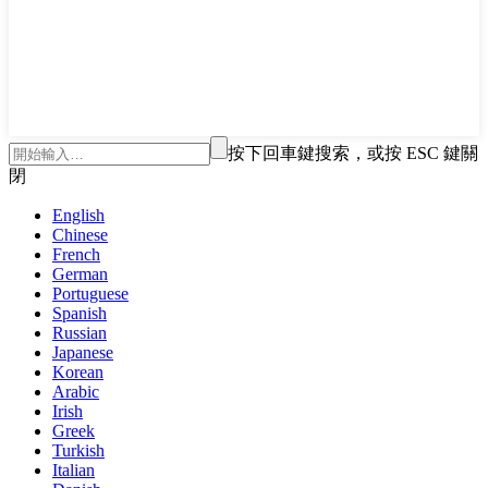
按下回車鍵搜索，或按 ESC 鍵關
閉
English
Chinese
French
German
Portuguese
Spanish
Russian
Japanese
Korean
Arabic
Irish
Greek
Turkish
Italian