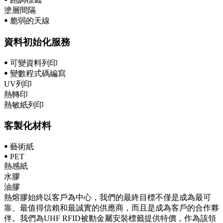
塗層間隔
ꔷ 脆弱的天線
資料初始化服務
ꔷ 可變資料列印
ꔷ 變數程式碼編寫
UV列印
熱轉印
熱敏紙列印
客製化材料
ꔷ 藝術紙
ꔷ PET
熱感紙
水膠
油膠
熱熔膠始終以客戶為中心，我們的最終目標不僅是成為最可
靠、最值得信賴和最誠實的供應商，而且是成為客戶的合作夥
伴。我們為UHF RFID被動金屬安裝標籤提供特價，作為該領