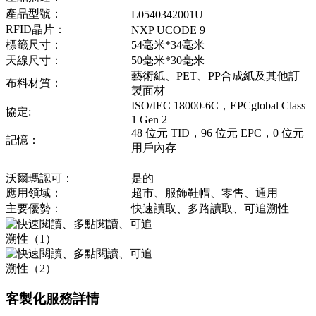
產品型號：
L0540342001U
RFID晶片：
NXP UCODE 9
標籤尺寸：
54毫米*34毫米
天線尺寸：
50毫米*30毫米
藝術紙、PET、PP合成紙及其他訂
布料材質：
製面材
ISO/IEC 18000-6C，EPCglobal Class
協定:
1 Gen 2
48 位元 TID，96 位元 EPC，0 位元
記憶：
用戶內存
沃爾瑪認可：
是的
應用領域：
超市、服飾鞋帽、零售、通用
主要優勢：
快速讀取、多路讀取、可追溯性
客製化服務詳情