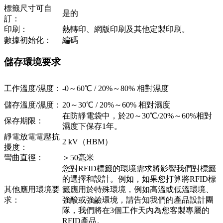
標籤尺寸可自
是的
訂：
印刷：
熱轉印、網版印刷及其他定製印刷。
數據初始化：
編碼
儲存環境要求
工作溫度/濕度：
-0～60℃ / 20%～80% 相對濕度
儲存溫度/濕度：
20～30℃ / 20%～60% 相對濕度
在防靜電袋中，於20～30℃/20%～60%相對
保存期限：
濕度下保存1年。
靜電放電電壓抗
2 kV（HBM）
擾度：
彎曲直徑：
＞50毫米
您對RFID標籤的環境需求將影響我們對標籤
的選擇和設計。例如，如果您打算將RFID標
其他應用環境要
籤應用於特殊環境，例如高溫或低溫環境、
求：
強酸或強鹼環境，請告知我們的產品設計團
隊，我們將在3個工作天內為您客製專屬的
RFID產品。