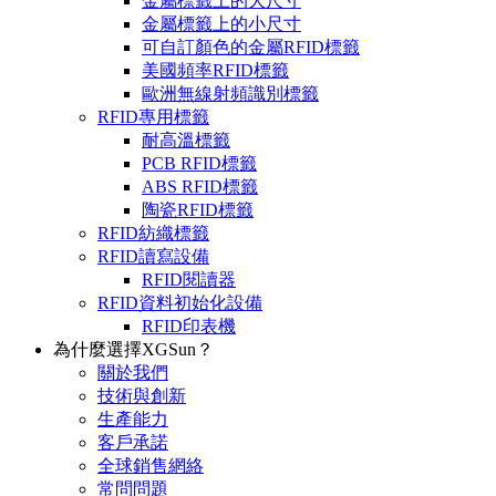
金屬標籤上的大尺寸
金屬標籤上的小尺寸
可自訂顏色的金屬RFID標籤
美國頻率RFID標籤
歐洲無線射頻識別標籤
RFID專用標籤
耐高溫標籤
PCB RFID標籤
ABS RFID標籤
陶瓷RFID標籤
RFID紡織標籤
RFID讀寫設備
RFID閱讀器
RFID資料初始化設備
RFID印表機
為什麼選擇XGSun？
關於我們
技術與創新
生產能力
客戶承諾
全球銷售網絡
常問問題