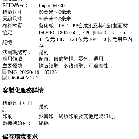
RFID晶片：
Impinj M730
標籤尺寸：
60毫米*40毫米
天線尺寸：
50毫米*30毫米
布料材質：
藝術紙、PET、PP合成紙及其他訂製面材
協定:
ISO/IEC 18000-6C，EPCglobal Class 1 Gen 2
48 位元 TID，128 位元 EPC，0 位元用戶內
記憶：
存
沃爾瑪認可：
是的
應用領域：
超市、服飾鞋帽、零售、通用
主要優勢：
快速讀取、多路讀取、可追溯性
客製化服務詳情
標籤尺寸可自
是的
訂：
印刷：
熱轉印、網版印刷及其他定製印刷。
數據初始化：
編碼
儲存環境要求