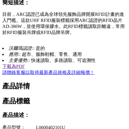
簡短描述：
目前，ARC認證已成為全球領先服飾品牌開展RFID計畫的進
入門檻。這款UHF RFID服裝標籤採用ARC認證的RFID晶片
AD-386W，並使用環保膠水。此RFID標籤讀取距離遠，常用
於RFID服裝吊牌或RFID品牌吊牌。
沃爾瑪認證::
是的
應用::
超市、服飾鞋帽、零售、通用
主要優勢::
快速讀取、多路讀取、可追溯性
下載為PDF
請聯絡客服以取得最新產品規格及詳細報價！
產品詳情
產品標籤
產品描述：
產品型號：
L0600402101U