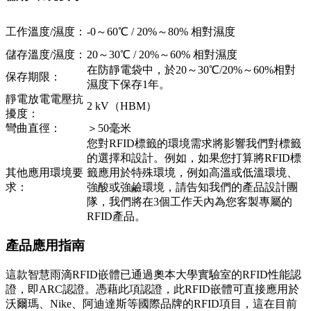
工作溫度/濕度：
-0～60℃ / 20%～80% 相對濕度
儲存溫度/濕度：
20～30℃ / 20%～60% 相對濕度
在防靜電袋中，於20～30℃/20%～60%相對
保存期限：
濕度下保存1年。
靜電放電電壓抗
2 kV（HBM）
擾度：
彎曲直徑：
＞50毫米
您對RFID標籤的環境需求將影響我們對標籤
的選擇和設計。例如，如果您打算將RFID標
其他應用環境要
籤應用於特殊環境，例如高溫或低溫環境、
求：
強酸或強鹼環境，請告知我們的產品設計團
隊，我們將在3個工作天內為您客製專屬的
RFID產品。
產品應用指南
這款智慧雨滴RFID嵌體已通過奧本大學實驗室的RFID性能認
證，即ARC認證。憑藉此項認證，此RFID嵌體可直接應用於
沃爾瑪、Nike、阿迪達斯等國際品牌的RFID項目，這在目前