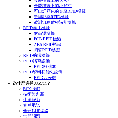
金屬標籤上的大尺寸
金屬標籤上的小尺寸
可自訂顏色的金屬RFID標籤
美國頻率RFID標籤
歐洲無線射頻識別標籤
RFID專用標籤
耐高溫標籤
PCB RFID標籤
ABS RFID標籤
陶瓷RFID標籤
RFID紡織標籤
RFID讀寫設備
RFID閱讀器
RFID資料初始化設備
RFID印表機
為什麼選擇XGSun？
關於我們
技術與創新
生產能力
客戶承諾
全球銷售網絡
常問問題