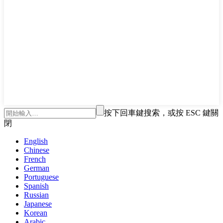
按下回車鍵搜索，或按 ESC 鍵關
閉
English
Chinese
French
German
Portuguese
Spanish
Russian
Japanese
Korean
Arabic