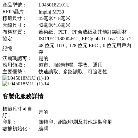
產品型號：
L0450182101U
RFID晶片：
Impinj M730
標籤尺寸：
45毫米*18毫米
天線尺寸：
42毫米*16毫米
布料材質：
藝術紙、PET、PP合成紙及其他訂製面材
協定:
ISO/IEC 18000-6C，EPCglobal Class 1 Gen 2
48 位元 TID，128 位元 EPC，0 位元用戶內
記憶：
存
沃爾瑪認可：
是的
應用領域：
超市、服飾鞋帽、零售、通用
主要優勢：
快速讀取、多路讀取、可追溯性
客製化服務詳情
標籤尺寸可自
是的
訂：
印刷：
熱轉印、網版印刷及其他定製印刷。
數據初始化：
編碼