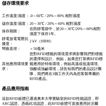
儲存環境要求
工作溫度/濕度：
-0～60℃ / 20%～80% 相對濕度
儲存溫度/濕度：
20～30℃ / 20%～60% 相對濕度
在防靜電袋中，於20～30℃/20%～60%相對
保存期限：
濕度下保存1年。
靜電放電電壓抗
2 kV（HBM）
擾度：
彎曲直徑：
＞50毫米
您對RFID標籤的環境需求將影響我們對標籤
的選擇和設計。例如，如果您打算將RFID標
其他應用環境要
籤應用於特殊環境，例如高溫或低溫環境、
求：
強酸或強鹼環境，請告知我們的產品設計團
隊，我們將在3個工作天內為您客製專屬的
RFID產品。
產品應用指南
這款RFID嵌體已通過奧本大學實驗室的RFID性能認證，即
ARC認證。憑藉此項認證，此RFID嵌體可直接應用於沃爾