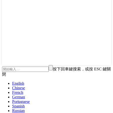
按下回車鍵搜索，或按 ESC 鍵關
閉
English
Chinese
French
German
Portuguese
Spanish
Russian