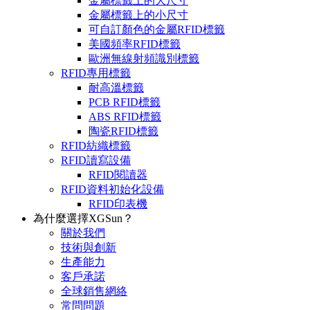
金屬標籤上的大尺寸
金屬標籤上的小尺寸
可自訂顏色的金屬RFID標籤
美國頻率RFID標籤
歐洲無線射頻識別標籤
RFID專用標籤
耐高溫標籤
PCB RFID標籤
ABS RFID標籤
陶瓷RFID標籤
RFID紡織標籤
RFID讀寫設備
RFID閱讀器
RFID資料初始化設備
RFID印表機
為什麼選擇XGSun？
關於我們
技術與創新
生產能力
客戶承諾
全球銷售網絡
常問問題