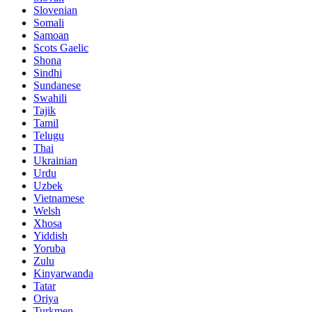
Slovenian
Somali
Samoan
Scots Gaelic
Shona
Sindhi
Sundanese
Swahili
Tajik
Tamil
Telugu
Thai
Ukrainian
Urdu
Uzbek
Vietnamese
Welsh
Xhosa
Yiddish
Yoruba
Zulu
Kinyarwanda
Tatar
Oriya
Turkmen