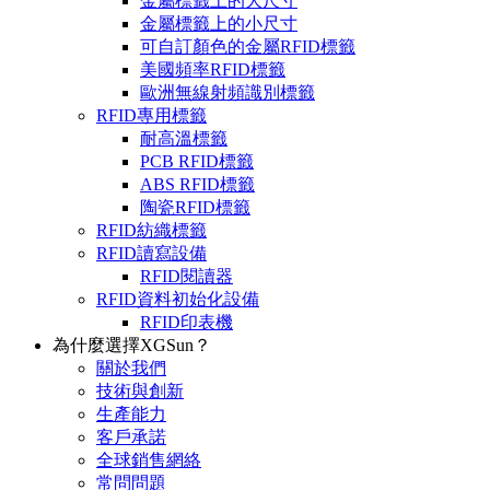
金屬標籤上的大尺寸
金屬標籤上的小尺寸
可自訂顏色的金屬RFID標籤
美國頻率RFID標籤
歐洲無線射頻識別標籤
RFID專用標籤
耐高溫標籤
PCB RFID標籤
ABS RFID標籤
陶瓷RFID標籤
RFID紡織標籤
RFID讀寫設備
RFID閱讀器
RFID資料初始化設備
RFID印表機
為什麼選擇XGSun？
關於我們
技術與創新
生產能力
客戶承諾
全球銷售網絡
常問問題