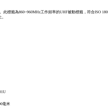
籤為860~960MHz工作頻率的UHF被動標籤，符合ISO 180
上。
01U
00毫米