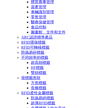
體育賽事管理
資產管理
車輛識別管理
零售管理
醫療保健管理
食品控制
圖書館、文件和文件
ARC認證標準產品
RFID環保標籤
RFID可轉移標籤
防偽易碎標籤
不同頻率的標籤
超高頻標籤
HF標籤
雙頻標籤
按標籤形狀
方形標籤
長條標籤
RFID柔性金屬標籤
防偽易碎標籤
超薄RFID標籤