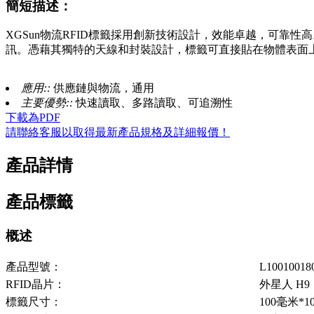
簡短描述：
XGSun物流RFID標籤採用創新技術設計，效能卓越，可靠性高。此標
訊。憑藉其獨特的天線和封裝設計，標籤可直接貼在物體表面
應用::
供應鏈與物流，通用
主要優勢::
快速讀取、多路讀取、可追溯性
下載為PDF
請聯絡客服以取得最新產品規格及詳細報價！
產品詳情
產品標籤
概述
產品型號：
L10010018
RFID晶片：
外星人 H9
標籤尺寸：
100毫米*1