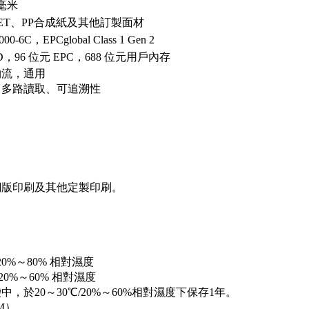
9毫米
ET、PP合成紙及其他訂製面材
000-6C，EPCglobal Class 1 Gen 2
ID，96 位元 EPC，688 位元用戶內存
物流，通用
、多路讀取、可追溯性
網版印刷及其他定製印刷。
/ 20%～80% 相對濕度
/ 20%～60% 相對濕度
中，於20～30℃/20%～60%相對濕度下保存1年。
BM）