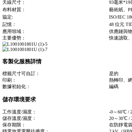
天線尺寸：
93毫米*1
布料材質：
藝術紙、P
協定:
ISO/IEC 18
記憶：
48 位元 T
應用領域：
供應鏈與
主要優勢：
快速讀取
客製化服務詳情
標籤尺寸可自訂：
是的
印刷：
熱轉印、
數據初始化：
編碼
儲存環境要求
工作溫度/濕度：
-0～60℃ 
儲存溫度/濕度：
20～30℃ 
保存期限：
在防靜電袋
靜電放電電壓抗擾度：
2 kV（H