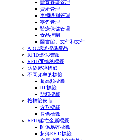
體育賽事管理
資產管理
車輛識別管理
零售管理
醫療保健管理
食品控制
圖書館、文件和文件
ARC認證標準產品
RFID環保標籤
RFID可轉移標籤
防偽易碎標籤
不同頻率的標籤
超高頻標籤
HF標籤
雙頻標籤
按標籤形狀
方形標籤
長條標籤
RFID柔性金屬標籤
防偽易碎標籤
超薄RFID標籤