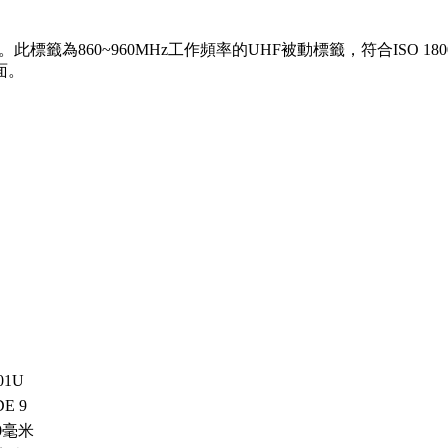
籤為860~960MHz工作頻率的UHF被動標籤，符合ISO 180
面。
01U
E 9
50毫米