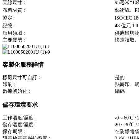
天線尺寸：
95毫米*1
布料材質：
藝術紙、P
協定:
ISO/IEC 18
記憶：
48 位元 T
應用領域：
供應鏈與
主要優勢：
快速讀取
客製化服務詳情
標籤尺寸可自訂：
是的
印刷：
熱轉印、
數據初始化：
編碼
儲存環境要求
工作溫度/濕度：
-0～60℃ 
儲存溫度/濕度：
20～30℃ 
保存期限：
在防靜電袋
靜電放電電壓抗擾度：
2 kV（H