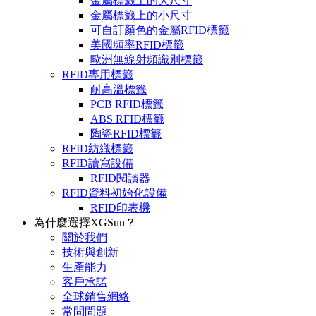
金屬標籤上的大尺寸
金屬標籤上的小尺寸
可自訂顏色的金屬RFID標籤
美國頻率RFID標籤
歐洲無線射頻識別標籤
RFID專用標籤
耐高溫標籤
PCB RFID標籤
ABS RFID標籤
陶瓷RFID標籤
RFID紡織標籤
RFID讀寫設備
RFID閱讀器
RFID資料初始化設備
RFID印表機
為什麼選擇XGSun？
關於我們
技術與創新
生產能力
客戶承諾
全球銷售網絡
常問問題