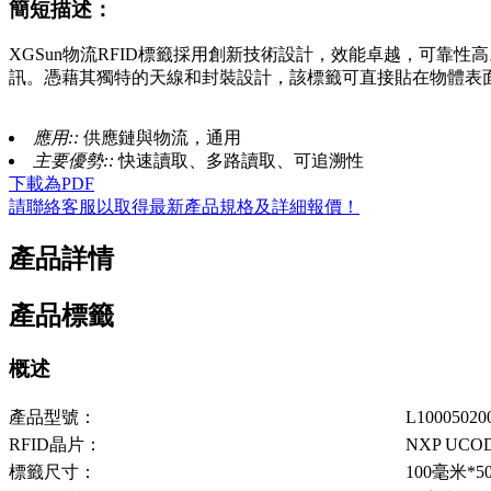
簡短描述：
XGSun物流RFID標籤採用創新技術設計，效能卓越，可靠性高。此標
訊。憑藉其獨特的天線和封裝設計，該標籤可直接貼在物體表
應用::
供應鏈與物流，通用
主要優勢::
快速讀取、多路讀取、可追溯性
下載為PDF
請聯絡客服以取得最新產品規格及詳細報價！
產品詳情
產品標籤
概述
產品型號：
L10005020
RFID晶片：
NXP UCOD
標籤尺寸：
100毫米*