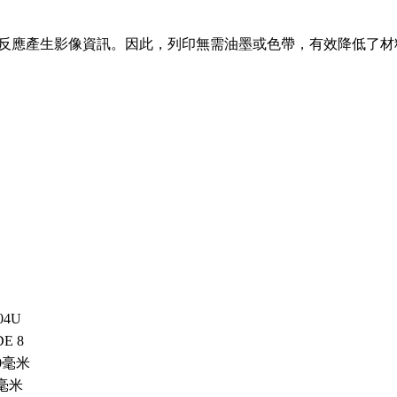
料反應產生影像資訊。因此，列印無需油墨或色帶，有效降低了
04U
E 8
50毫米
4毫米