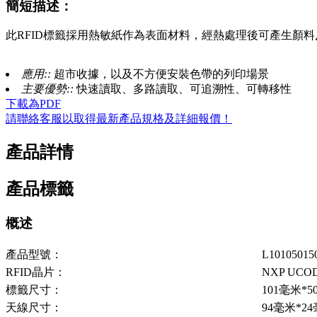
簡短描述：
此RFID標籤採用熱敏紙作為表面材料，經熱處理後可產生顏
應用::
超市收據，以及不方便安裝色帶的列印場景
主要優勢::
快速讀取、多路讀取、可追溯性、可轉移性
下載為PDF
請聯絡客服以取得最新產品規格及詳細報價！
產品詳情
產品標籤
概述
產品型號：
L10105015
RFID晶片：
NXP UCOD
標籤尺寸：
101毫米*
天線尺寸：
94毫米*2