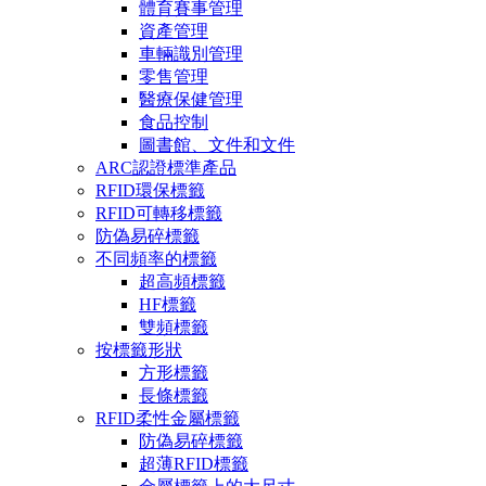
體育賽事管理
資產管理
車輛識別管理
零售管理
醫療保健管理
食品控制
圖書館、文件和文件
ARC認證標準產品
RFID環保標籤
RFID可轉移標籤
防偽易碎標籤
不同頻率的標籤
超高頻標籤
HF標籤
雙頻標籤
按標籤形狀
方形標籤
長條標籤
RFID柔性金屬標籤
防偽易碎標籤
超薄RFID標籤