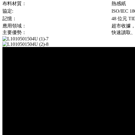
布料材質：
熱感紙
協定:
ISO/IEC 
記憶：
48 位元 T
應用領域：
超市收據
主要優勢：
快速讀取