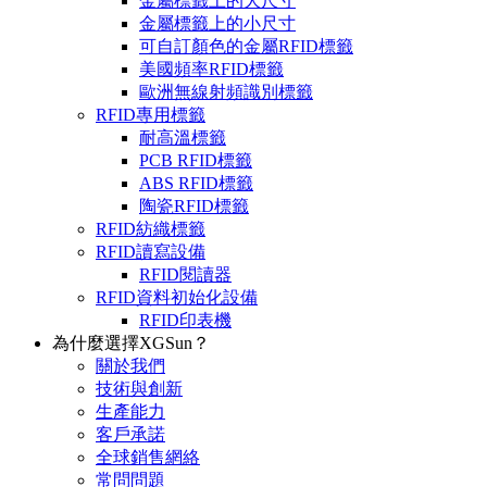
金屬標籤上的大尺寸
金屬標籤上的小尺寸
可自訂顏色的金屬RFID標籤
美國頻率RFID標籤
歐洲無線射頻識別標籤
RFID專用標籤
耐高溫標籤
PCB RFID標籤
ABS RFID標籤
陶瓷RFID標籤
RFID紡織標籤
RFID讀寫設備
RFID閱讀器
RFID資料初始化設備
RFID印表機
為什麼選擇XGSun？
關於我們
技術與創新
生產能力
客戶承諾
全球銷售網絡
常問問題