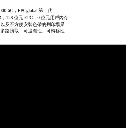
18000-6C，EPCglobal 第二代
ID，128 位元 EPC，0 位元用戶內存
，以及不方便安裝色帶的列印場景
、多路讀取、可追溯性、可轉移性