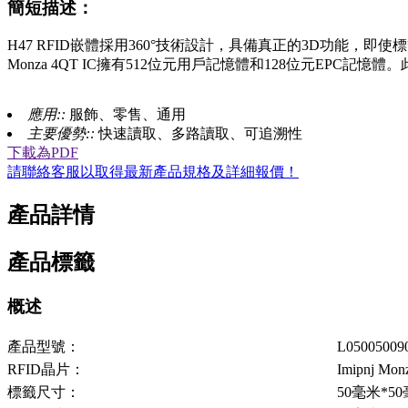
簡短描述：
H47 RFID嵌體採用360°技術設計，具備真正的3D功能
Monza 4QT IC擁有512位元用戶記憶體和128位元E
應用::
服飾、零售、通用
主要優勢::
快速讀取、多路讀取、可追溯性
下載為PDF
請聯絡客服以取得最新產品規格及詳細報價！
產品詳情
產品標籤
概述
產品型號：
L05005009
RFID晶片：
Imipnj Mon
標籤尺寸：
50毫米*5