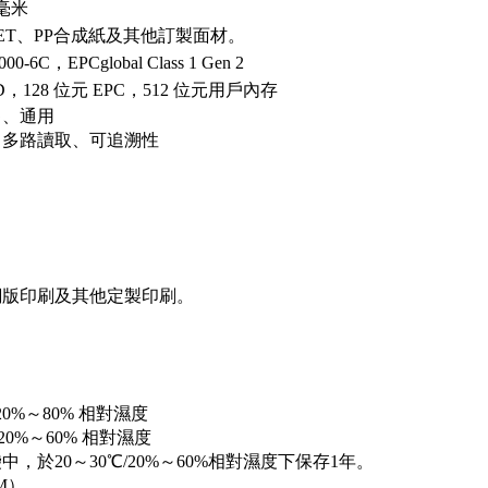
4毫米
ET、PP合成紙及其他訂製面材。
000-6C，EPCglobal Class 1 Gen 2
ID，128 位元 EPC，512 位元用戶內存
售、通用
、多路讀取、可追溯性
網版印刷及其他定製印刷。
/ 20%～80% 相對濕度
/ 20%～60% 相對濕度
中，於20～30℃/20%～60%相對濕度下保存1年。
BM）