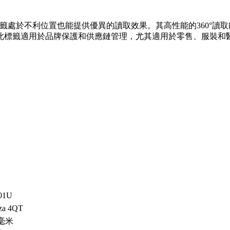
，即使標籤處於不利位置也能提供優異的讀取效果。其高性能的360
PC記憶體。此標籤適用於品牌保護和供應鏈管理，尤其適用於零售、服裝
01U
za 4QT
0毫米