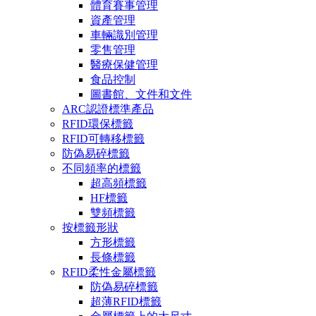
體育賽事管理
資產管理
車輛識別管理
零售管理
醫療保健管理
食品控制
圖書館、文件和文件
ARC認證標準產品
RFID環保標籤
RFID可轉移標籤
防偽易碎標籤
不同頻率的標籤
超高頻標籤
HF標籤
雙頻標籤
按標籤形狀
方形標籤
長條標籤
RFID柔性金屬標籤
防偽易碎標籤
超薄RFID標籤