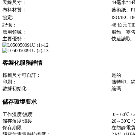
天線尺寸：
44毫米*4
布料材質：
藝術紙、P
協定:
ISO/IEC 18
記憶：
48 位元 T
應用領域：
服飾、零
主要優勢：
快速讀取
客製化服務詳情
標籤尺寸可自訂：
是的
印刷：
熱轉印、
數據初始化：
編碼
儲存環境要求
工作溫度/濕度：
-0～60℃ 
儲存溫度/濕度：
20～30℃ 
保存期限：
在防靜電袋
靜電放電電壓抗擾度：
2 kV（H