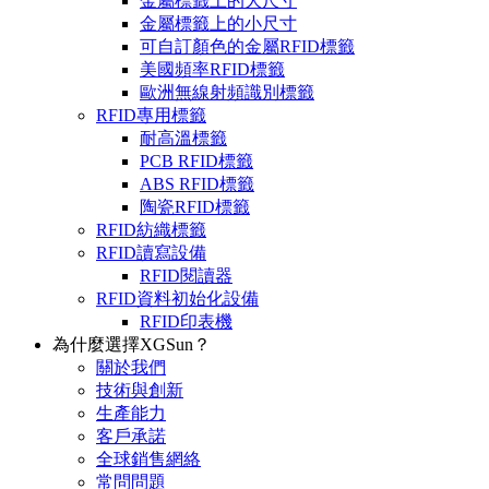
金屬標籤上的大尺寸
金屬標籤上的小尺寸
可自訂顏色的金屬RFID標籤
美國頻率RFID標籤
歐洲無線射頻識別標籤
RFID專用標籤
耐高溫標籤
PCB RFID標籤
ABS RFID標籤
陶瓷RFID標籤
RFID紡織標籤
RFID讀寫設備
RFID閱讀器
RFID資料初始化設備
RFID印表機
為什麼選擇XGSun？
關於我們
技術與創新
生產能力
客戶承諾
全球銷售網絡
常問問題