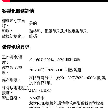
客製化服務詳情
標籤尺寸可自
是的
訂：
印刷：
熱轉印、網版印刷及其他定製印刷。
數據初始化：
編碼
儲存環境要求
工作溫度/濕
-0～60℃ / 20%～80% 相對濕度
度：
儲存溫度/濕
20～30℃ / 20%～60% 相對濕度
度：
在防靜電袋中，於20～30℃/20%～60%相對濕
保存期限：
度下保存1年。
靜電放電電壓抗
2 kV（HBM）
擾度：
彎曲直徑：
＞50毫米
您對RFID標籤的環境需求將影響我們對標籤