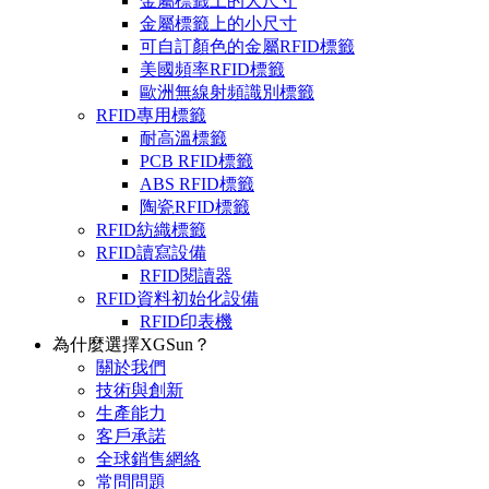
金屬標籤上的大尺寸
金屬標籤上的小尺寸
可自訂顏色的金屬RFID標籤
美國頻率RFID標籤
歐洲無線射頻識別標籤
RFID專用標籤
耐高溫標籤
PCB RFID標籤
ABS RFID標籤
陶瓷RFID標籤
RFID紡織標籤
RFID讀寫設備
RFID閱讀器
RFID資料初始化設備
RFID印表機
為什麼選擇XGSun？
關於我們
技術與創新
生產能力
客戶承諾
全球銷售網絡
常問問題