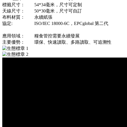
標籤尺寸：
54*34毫米，尺寸可定制
天線尺寸：
50*30毫米，尺寸可自訂
布料材質：
永續紙張
協定:
ISO/IEC 18000-6C，EPCglobal 第二代
應用領域：
糧食管控需要永續發展
主要優勢：
環保、快速讀取、多路讀取、可追溯性