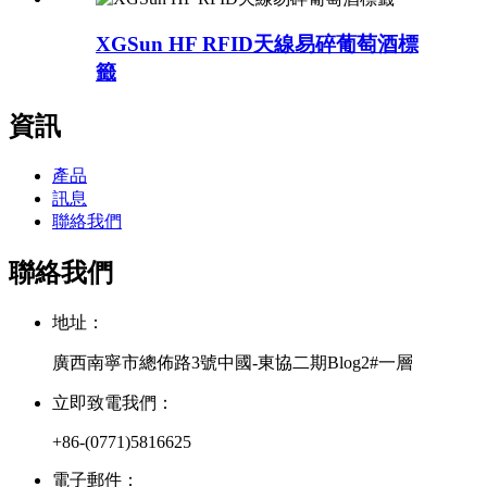
XGSun HF RFID天線易碎葡萄酒標
籤
資訊
產品
訊息
聯絡我們
聯絡我們
地址：
廣西南寧市總佈路3號中國-東協二期Blog2#一層
立即致電我們：
+86-(0771)5816625
電子郵件：