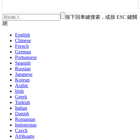
按下回車鍵搜索，或按 ESC 鍵關
閉
English
Chinese
French
German
Portuguese
Spanish
Russian
Japanese
Korean
Arabic
Irish
Greek
Turkish
Italian
Danish
Romanian
Indonesian
Czech
Afrikaans