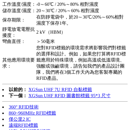
工作溫度/濕度：
-0～60℃ / 20%～80% 相對濕度
儲存溫度/濕度：
20～30℃ / 20%～60% 相對濕度
在防靜電袋中，於20～30℃/20%～60%相對
保存期限：
濕度下保存1年。
靜電放電電壓抗
2 kV（HBM）
擾度：
彎曲直徑：
＞50毫米
您對RFID標籤的環境需求將影響我們對標籤
的選擇和設計。例如，如果您打算將RFID標
其他應用環境要
籤應用於特殊環境，例如高溫或低溫環境、
求：
強酸或強鹼環境，請告知我們的產品設計團
隊，我們將在3個工作天內為您客製專屬的
RFID產品。
以前的：
XGSun UHF 7U RFID 自黏標籤
下一個：
XGSun UHF RFID 圖書館標籤 95*3 尺寸
360° RFID技術
860~960MHz RFID標籤
僅公里2 IC
遠端RFID標籤