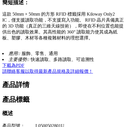
簡短描述：
這款 50mm × 50mm 的方形 RFID 標籤採用 Kiloway Only2
IC，僅支援讀取功能，不支援寫入功能。 RFID 晶片具備真正
的 3D 功能（真正的三維天線技術），即使在不利位置也能提
供出色的讀取效果。其高性能的 360° 讀取能力使其成為紙
板、塑膠、木材等各種複雜材料的理想選擇。
應用::
服飾、零售、通用
主要優勢::
快速讀取、多路讀取、可追溯性
下載為PDF
請聯絡客服以取得最新產品規格及詳細報價！
產品詳情
產品標籤
概述
產品型號：
L0500502801U