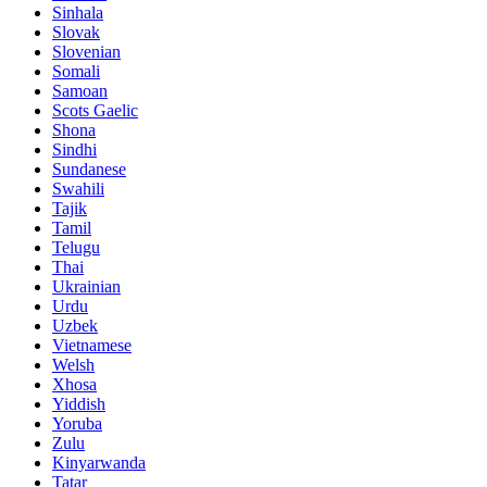
Sinhala
Slovak
Slovenian
Somali
Samoan
Scots Gaelic
Shona
Sindhi
Sundanese
Swahili
Tajik
Tamil
Telugu
Thai
Ukrainian
Urdu
Uzbek
Vietnamese
Welsh
Xhosa
Yiddish
Yoruba
Zulu
Kinyarwanda
Tatar