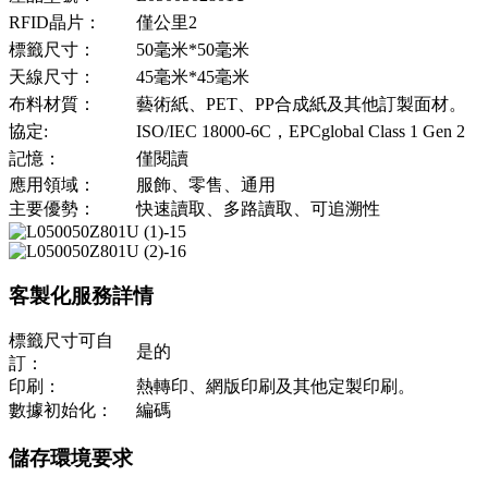
RFID晶片：
僅公里2
標籤尺寸：
50毫米*50毫米
天線尺寸：
45毫米*45毫米
布料材質：
藝術紙、PET、PP合成紙及其他訂製面材。
協定:
ISO/IEC 18000-6C，EPCglobal Class 1 Gen 2
記憶：
僅閱讀
應用領域：
服飾、零售、通用
主要優勢：
快速讀取、多路讀取、可追溯性
客製化服務詳情
標籤尺寸可自
是的
訂：
印刷：
熱轉印、網版印刷及其他定製印刷。
數據初始化：
編碼
儲存環境要求