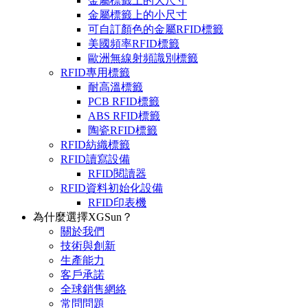
金屬標籤上的大尺寸
金屬標籤上的小尺寸
可自訂顏色的金屬RFID標籤
美國頻率RFID標籤
歐洲無線射頻識別標籤
RFID專用標籤
耐高溫標籤
PCB RFID標籤
ABS RFID標籤
陶瓷RFID標籤
RFID紡織標籤
RFID讀寫設備
RFID閱讀器
RFID資料初始化設備
RFID印表機
為什麼選擇XGSun？
關於我們
技術與創新
生產能力
客戶承諾
全球銷售網絡
常問問題