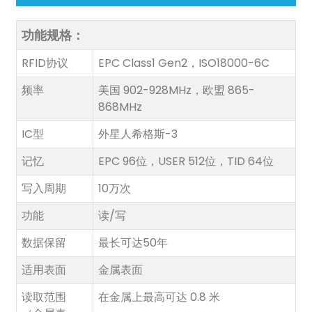
功能规格：
RFID协议
EPC Class1 Gen2，ISO18000-6C
频率
美国 902-928MHz，欧盟 865-
868MHz
n
IC型
外星人希格斯-3
记忆
EPC 96位，USER 512位，TID 64位
se
写入周期
10万次
功能
读/写
数据保留
最长可达50年
ese
适用表面
金属表面
读取范围
在金属上最高可达 0.8 米