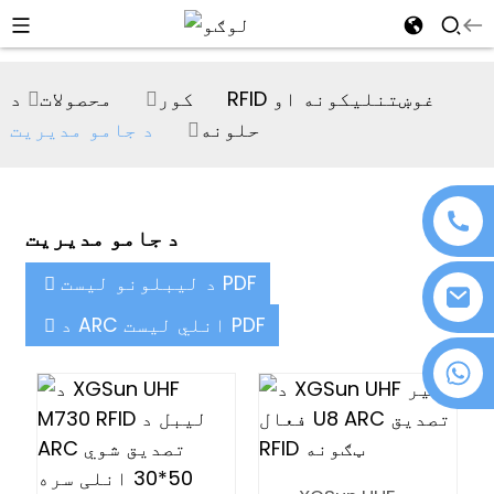
al
کور
محصولات
د RFID غوښتنلیکونه او
se
حلونه
د جامو مدیریت
e
د جامو مدیریت
an
د لیبلونو لیست PDF
د ARC انلي لیست PDF
+۸۶ ۱۸۰۷۶۳۷۲۱۳۹
n