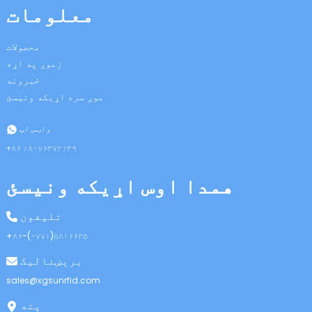
معلومات
محصولات
زموږ په اړه
خبرونه
موږ سره اړیکه ونیسئ
n
واټس اپ
+۸۶ ۱۸۰۷۶۳۷۲۱۳۹
همدا اوس اړیکه ونیسئ
se
تلیفون
+۸۶-(۰۷۷۱)۵۸۱۶۶۲۵
برېښنالیک
ese
sales@xgsunrfid.com
پته