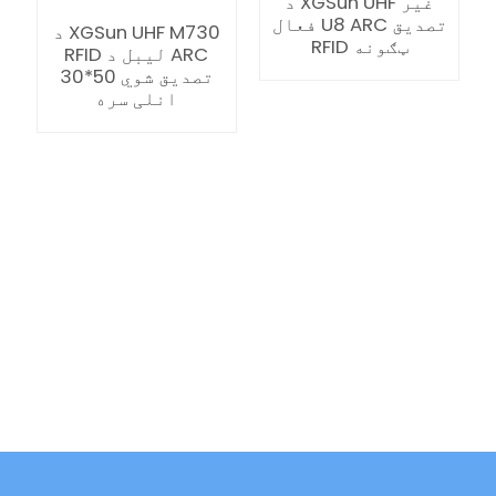
د XGSun UHF غیر
فعال U8 ARC تصدیق
د XGSun UHF M730
RFID ټګونه
RFID لیبل د ARC
تصدیق شوي 50*30
انلی سره
ian
am