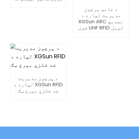
د جامو پرچون
مدیریت لپاره د
XGSun ARC تصدیق
شوی UHF RFID لیبل
د پرچون مدیریت
لپاره د XGSun RFID
ضد فلزي بیرغ ټګ
ian
am