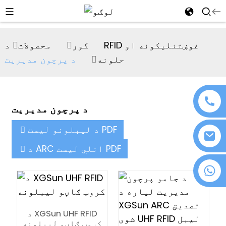
al
کور
محصولات
د RFID غوښتنلیکونه او
se
حلونه
د پرچون مدیریت
e
د پرچون مدیریت
an
د لیبلونو لیست PDF
د ARC انلي لیست PDF
+۸۶ ۱۸۰۷۶۳۷۲۱۳۹
n
د XGSun UHF RFID
کروب ګاڼو لیبلونه