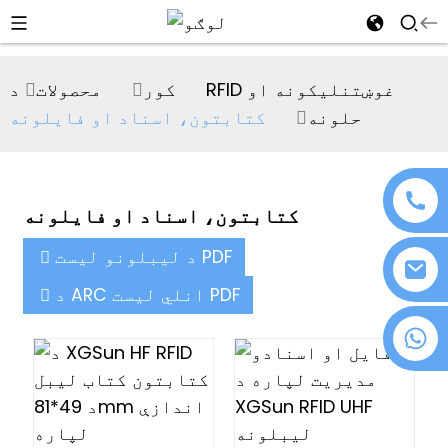
al
کور
محصولات
د RFID غوښتنلیکونه او
se
حلونه
کتابتون، اسناد او فایلونه
e
کتابتون، اسناد او فایلونه
an
د لیبلونو لیست PDF
د ARC انلي لیست PDF
+۸۶ ۱۸۰۷۶۳۷۲۱۳۹
n