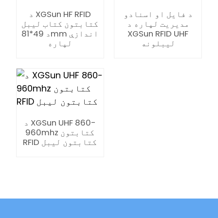
د فایل او اسنادو
د XGSun HF RFID
مدیریت لپاره د
کتابتون کتاب لیبل
XGSun RFID UHF
د 49*81mm اندازې
لیبلونه
لپاره
د XGSun UHF 860-
960mhz کتابتون
RFID کتابتون لیبل
ian
am