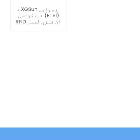
د XGSun اروپایی
فریکونسی (ETSI)
RFID آن فلزي لیبل
ian
am