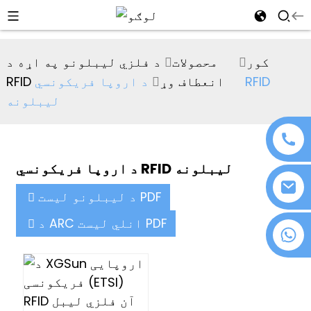
al
کور
محصولات
د فلزي لیبلونو په اړه د
se
RFID انعطاف وړ
د اروپا فریکونسي RFID
e
لیبلونه
د اروپا فریکونسي RFID لیبلونه
an
د لیبلونو لیست PDF
د ARC انلي لیست PDF
+۸۶ ۱۸۰۷۶۳۷۲۱۳۹
n