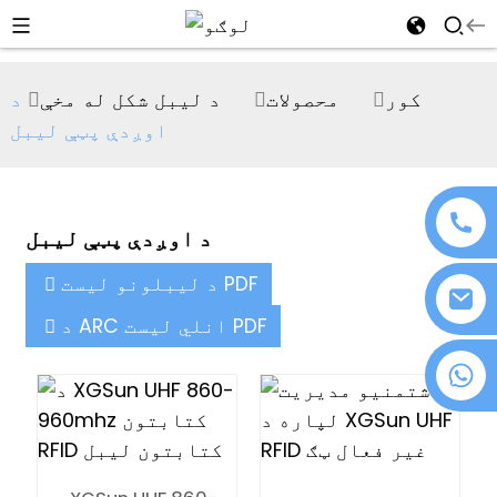
al
کور
محصولات
د لیبل شکل له مخې
د
se
اوږدې پټې لیبل
e
د اوږدې پټې لیبل
an
د لیبلونو لیست PDF
د ARC انلي لیست PDF
+۸۶ ۱۸۰۷۶۳۷۲۱۳۹
n