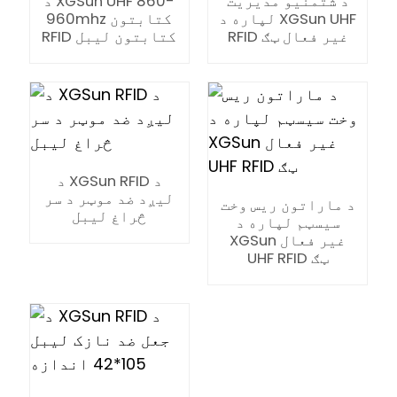
د شتمنیو مدیریت
د XGSun UHF 860-
لپاره د XGSun UHF
960mhz کتابتون
RFID غیر فعال ټګ
RFID کتابتون لیبل
د XGSun RFID د
لیږد ضد موټر د سر
د ماراتون ریس وخت
څراغ لیبل
سیسټم لپاره د
XGSun غیر فعال
UHF RFID ټګ
ian
am