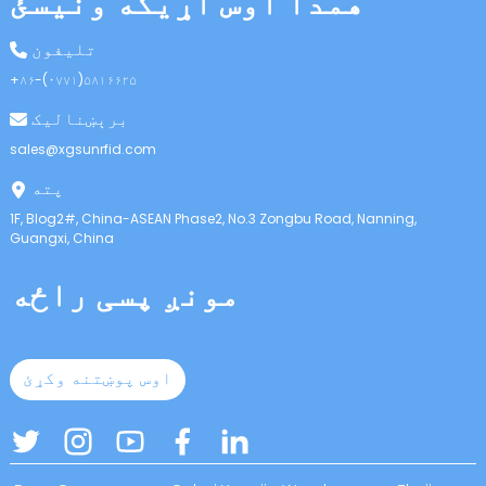
همدا اوس اړیکه ونیسئ
anda
تلیفون
+۸۶-(۰۷۷۱)۵۸۱۶۶۲۵
برېښنالیک
sales@xgsunrfid.com
پته
1F, Blog2#, China-ASEAN Phase2, No.3 Zongbu Road, Nanning,
Guangxi, China
مونږ پسی راځه
اوس پوښتنه وکړئ