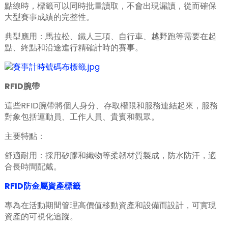
點線時，標籤可以同時批量讀取，不會出現漏讀，從而確保
大型賽事成績的完整性。
典型應用：馬拉松、鐵人三項、自行車、越野跑等需要在起
點、終點和沿途進行精確計時的賽事。
RFID腕帶
n
這些RFID腕帶將個人身分、存取權限和服務連結起來，服務
對象包括運動員、工作人員、貴賓和觀眾。
主要特點：
se
舒適耐用：採用矽膠和織物等柔韌材質製成，防水防汗，適
合長時間配戴。
RFID防金屬資產標籤
ese
專為在活動期間管理高價值移動資產和設備而設計，可實現
資產的可視化追蹤。