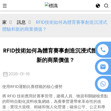
al
家
訊息
RFID技術如何為體育賽事創造沉浸式
se
體驗和新的商業價值？
e
RFID技術如何為體育賽事創造沉浸式體驗和
新的商業價值？
an
2026-01-16
+86 18076372139
使用RFID運動比賽標籤的核心優勢
將 RFID 技術應用於賽事管理，建構人員、物資和關鍵檢查點
n
的即時自動化資料收集網絡，為賽事營運帶來革命性的改
進：實現大規模、精確和無人化營運；確保公平、公正和專