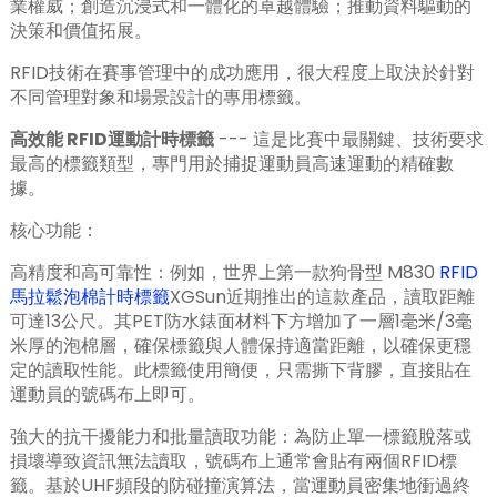
業權威；創造沉浸式和一體化的卓越體驗；推動資料驅動的
決策和價值拓展。
RFID技術在賽事管理中的成功應用，很大程度上取決於針對
不同管理對象和場景設計的專用標籤。
高效能
RFID運動計時標籤
--- 這是比賽中最關鍵、技術要求
最高的標籤類型，專門用於捕捉運動員高速運動的精確數
據。
核心功能：
高精度和高可靠性：例如，世界上第一款狗骨型 M830
RFID
馬拉鬆泡棉計時標籤
XGSun近期推出的這款產品，讀取距離
可達13公尺。其PET防水錶面材料下方增加了一層1毫米/3毫
米厚的泡棉層，確保標籤與人體保持適當距離，以確保更穩
定的讀取性能。此標籤使用簡便，只需撕下背膠，直接貼在
運動員的號碼布上即可。
強大的抗干擾能力和批量讀取功能：為防止單一標籤脫落或
ian
損壞導致資訊無法讀取，號碼布上通常會貼有兩個RFID標
am
籤。基於UHF頻段的防碰撞演算法，當運動員密集地衝過終