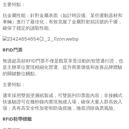
anda
主要特點：
抗金屬性能：針對金屬表面（如計時設備、某些運動器材和
車輛）進行了最佳化，有效克服了金屬對射頻訊號的干擾，
確保了穩定的讀取性能。
RFID門票
無源超高頻RFID門票不僅是觀眾享受活動的智慧通行證，也
是主辦單位實現精細化營運、提升商業價值和改善品牌體驗
的關鍵數位觸點。
主要特點：
通常採用雙面塗層紙製成，可雙面列印票面內容；非接觸式
快速驗證可在幾秒鐘內實現無縫入場，確保大量人群高效入
場；具有高安全性加密和防偽措施，徹底消除偽票風險。
RFID鞋帶標籤