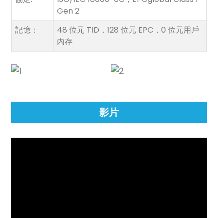
anda
Gen 2
記憶：
48 位元 TID，128 位元 EPC，0 位元用戶
內存
影片