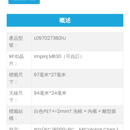
概述
產品型
L0970273801U
號：
n
RFID晶
Impinj M830（可自訂）
片：
標籤尺
97毫米*27毫米
se
寸：
天線尺
94毫米*24毫米
寸：
ese
標籤結
白色PET+
>2mmT 泡棉 + 內襯 + 離型膜
構：
協定:
ISO/IEC 18000-6C，EPCglobal Class 1