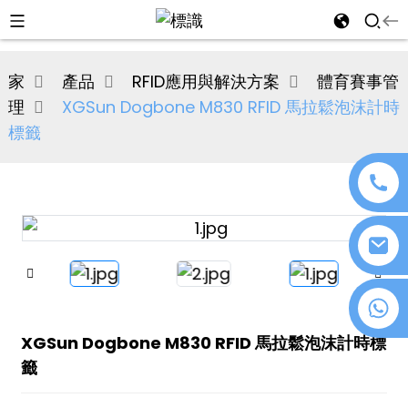
al
家
產品
RFID應用與解決方案
體育賽事管
se
理
XGSun Dogbone M830 RFID 馬拉鬆泡沫計時
e
標籤
an
+86 18076372139
XGSun Dogbone M830 RFID 馬拉鬆泡沫計時標
n
籤