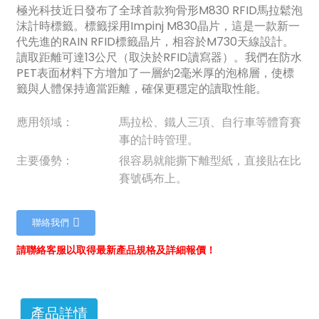
極光科技近日發布了全球首款狗骨形M830 RFID馬拉鬆泡
沫計時標籤。標籤採用Impinj M830晶片，這是一款新一
代先進的RAIN RFID標籤晶片，相容於M730天線設計。
讀取距離可達13公尺（取決於RFID讀寫器）。我們在防水
PET表面材料下方增加了一層約2毫米厚的泡棉層，使標
籤與人體保持適當距離，確保更穩定的讀取性能。
應用領域：
馬拉松、鐵人三項、自行車等體育賽
事的計時管理。
主要優勢：
很容易就能撕下離型紙，直接貼在比
賽號碼布上。
聯絡我們
請聯絡客服以取得最新產品規格及詳細報價！
ian
am
產品詳情