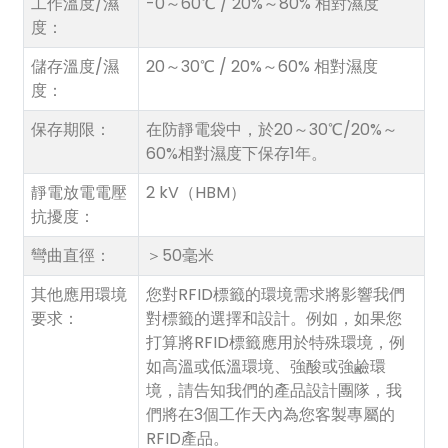
工作溫度/濕
-0～60℃ / 20%～80% 相對濕度
度：
儲存溫度/濕
20～30℃ / 20%～60% 相對濕度
度：
保存期限：
在防靜電袋中，於20～30℃/20%～
60%相對濕度下保存1年。
靜電放電電壓
2 kV（HBM）
抗擾度：
彎曲直徑：
＞50毫米
其他應用環境
您對RFID標籤的環境需求將影響我們
要求：
對標籤的選擇和設計。例如，如果您
打算將RFID標籤應用於特殊環境，例
如高溫或低溫環境、強酸或強鹼環
境，請告知我們的產品設計團隊，我
們將在3個工作天內為您客製專屬的
RFID產品。