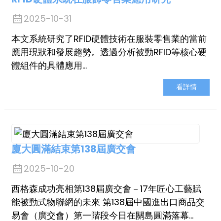
anda
2025-10-31
本文系統研究了RFID硬體技術在服裝零售業的當前
應用現狀和發展趨勢。透過分析被動RFID等核心硬
體組件的具體應用…
看詳情
廈大圓滿結束第138屆廣交會
2025-10-20
西格森成功亮相第138屆廣交會－17年匠心工藝賦
能被動式物聯網的未來 第138屆中國進出口商品交
易會（廣交會）第一階段今日在關島圓滿落幕…