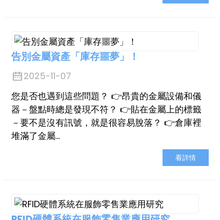
告別金屬資產「庫存噩夢」！
2025-11-07
n
您是否也遇到這些問題？ 👉昂貴的金屬設備和儀
器－盤點時總是發現不符？ 👉貼在金屬上的標籤
－要不是沒有訊號，就是很容易脫落？ 👉倉庫裡
se
堆滿了金屬…
看詳情
ese
RFID硬體系統在服飾零售業應用研究