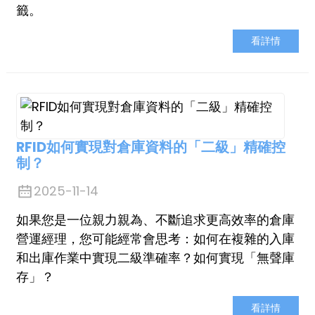
籤。
看詳情
RFID如何實現對倉庫資料的「二級」精確控
制？
2025-11-14
如果您是一位親力親為、不斷追求更高效率的倉庫
營運經理，您可能經常會思考：如何在複雜的入庫
和出庫作業中實現二級準確率？如何實現「無聲庫
存」？
ian
am
看詳情