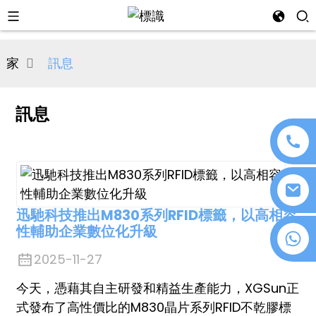
al
家
訊息
se
e
訊息
an
迅馳科技推出M830系列RFID標籤，以高相容
性輔助企業數位化升級
+86 18076372139
2025-11-27
n
今天，憑藉其自主研發和精益生產能力，XGSun正
式發布了高性價比的M830晶片系列RFID不乾膠標