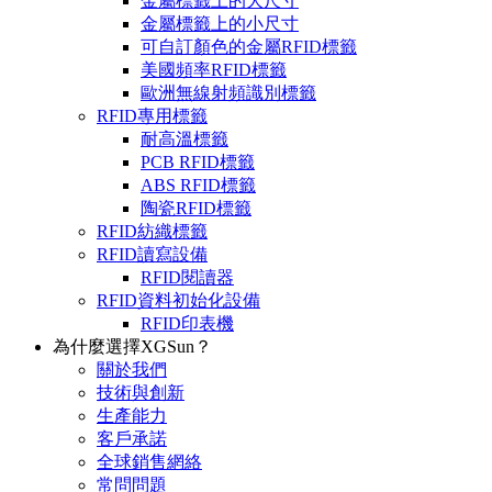
金屬標籤上的大尺寸
金屬標籤上的小尺寸
可自訂顏色的金屬RFID標籤
美國頻率RFID標籤
歐洲無線射頻識別標籤
RFID專用標籤
耐高溫標籤
PCB RFID標籤
ABS RFID標籤
陶瓷RFID標籤
RFID紡織標籤
RFID讀寫設備
RFID閱讀器
RFID資料初始化設備
RFID印表機
為什麼選擇XGSun？
關於我們
技術與創新
生產能力
客戶承諾
全球銷售網絡
常問問題