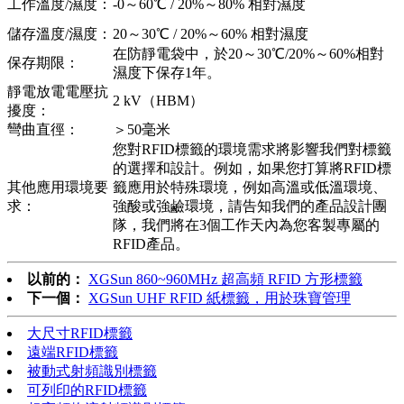
工作溫度/濕度：
-0～60℃ / 20%～80% 相對濕度
儲存溫度/濕度：
20～30℃ / 20%～60% 相對濕度
在防靜電袋中，於20～30℃/20%～60%相對
保存期限：
濕度下保存1年。
靜電放電電壓抗
2 kV（HBM）
擾度：
彎曲直徑：
＞50毫米
您對RFID標籤的環境需求將影響我們對標籤
的選擇和設計。例如，如果您打算將RFID標
其他應用環境要
籤應用於特殊環境，例如高溫或低溫環境、
求：
強酸或強鹼環境，請告知我們的產品設計團
隊，我們將在3個工作天內為您客製專屬的
RFID產品。
以前的：
XGSun 860~960MHz 超高頻 RFID 方形標籤
下一個：
XGSun UHF RFID 紙標籤，用於珠寶管理
大尺寸RFID標籤
遠端RFID標籤
被動式射頻識別標籤
可列印的RFID標籤