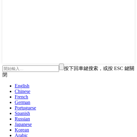
按下回車鍵搜索，或按 ESC 鍵關
閉
English
Chinese
French
German
Portuguese
Spanish
Russian
Japanese
Korean
Arabic