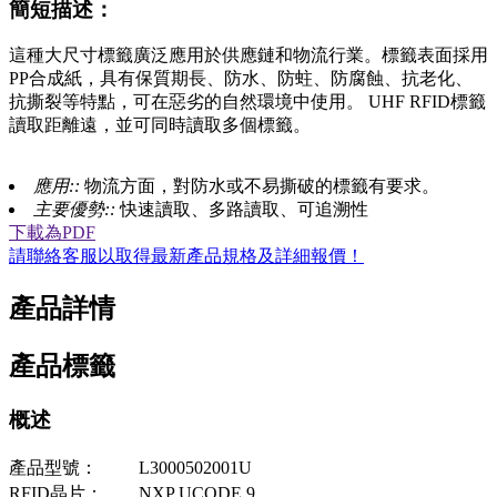
簡短描述：
這種大尺寸標籤廣泛應用於供應鏈和物流行業。標籤表面採用
PP合成紙，具有保質期長、防水、防蛀、防腐蝕、抗老化、
抗撕裂等特點，可在惡劣的自然環境中使用。 UHF RFID標籤
讀取距離遠，並可同時讀取多個標籤。
應用::
物流方面，對防水或不易撕破的標籤有要求。
主要優勢::
快速讀取、多路讀取、可追溯性
下載為PDF
請聯絡客服以取得最新產品規格及詳細報價！
產品詳情
產品標籤
概述
產品型號：
L3000502001U
RFID晶片：
NXP UCODE 9