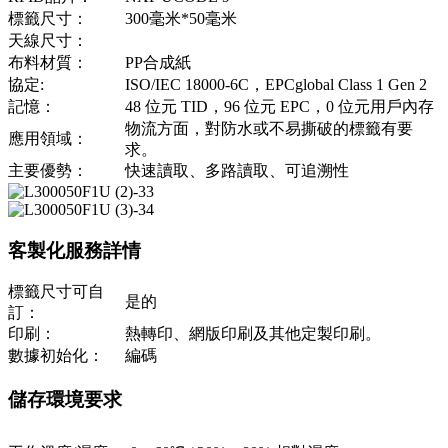
標籤尺寸：
300毫米*50毫米
天線尺寸：
布料材質：
PP合成紙
協定:
ISO/IEC 18000-6C，EPCglobal Class 1 Gen 2
記憶：
48 位元 TID，96 位元 EPC，0 位元用戶內存
物流方面，對防水或不易撕破的標籤有要
應用領域：
求。
主要優勢：
快速讀取、多路讀取、可追溯性
客製化服務詳情
標籤尺寸可自
是的
訂：
印刷：
熱轉印、網版印刷及其他定製印刷。
數據初始化：
編碼
儲存環境要求