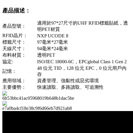
產品描述：
適用於97*27尺寸的UHF RFID標籤貼紙，透
產品型號：
明PET材質
RFID晶片：
NXP UCODE 8
標籤尺寸：
97毫米*27毫米
天線尺寸：
94毫米*24毫米
布料材質：
透明PET
協定:
ISO/IEC 18000-6C，EPCglobal Class 1 Gen 2
48 位元 TID，128 位元 EPC，0 位元用戶內
記憶：
存
應用領域：
資產管理、強黏性或惡劣環境
主要優勢：
快速讀取、多路讀取、可追溯性