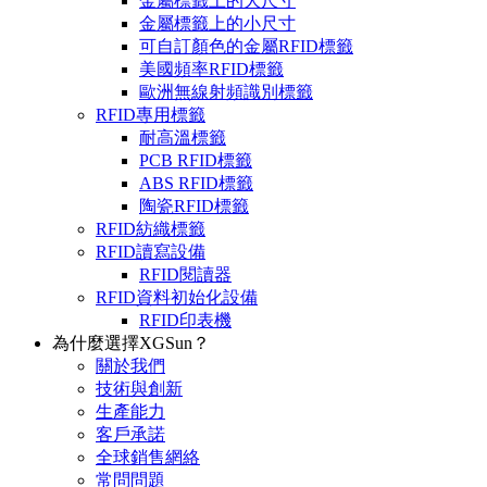
金屬標籤上的大尺寸
金屬標籤上的小尺寸
可自訂顏色的金屬RFID標籤
美國頻率RFID標籤
歐洲無線射頻識別標籤
RFID專用標籤
耐高溫標籤
PCB RFID標籤
ABS RFID標籤
陶瓷RFID標籤
RFID紡織標籤
RFID讀寫設備
RFID閱讀器
RFID資料初始化設備
RFID印表機
為什麼選擇XGSun？
關於我們
技術與創新
生產能力
客戶承諾
全球銷售網絡
常問問題