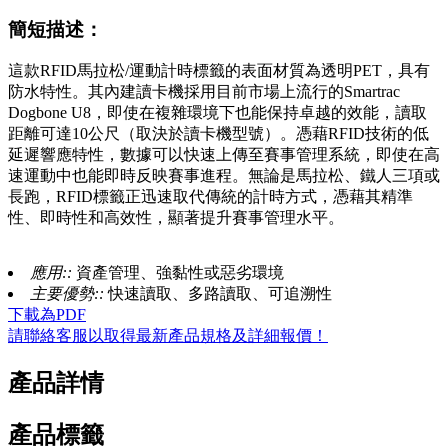
簡短描述：
這款RFID馬拉松/運動計時標籤的表面材質為透明PET，具有
防水特性。其內建讀卡機採用目前市場上流行的Smartrac
Dogbone U8，即使在複雜環境下也能保持卓越的效能，讀取
距離可達10公尺（取決於讀卡機型號）。憑藉RFID技術的低
延遲響應特性，數據可以快速上傳至賽事管理系統，即使在高
速運動中也能即時反映賽事進程。無論是馬拉松、鐵人三項或
長跑，RFID標籤正迅速取代傳統的計時方式，憑藉其精準
性、即時性和高效性，顯著提升賽事管理水平。
應用::
資產管理、強黏性或惡劣環境
主要優勢::
快速讀取、多路讀取、可追溯性
下載為PDF
請聯絡客服以取得最新產品規格及詳細報價！
產品詳情
產品標籤