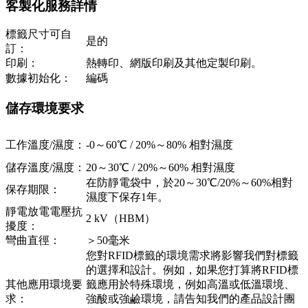
客製化服務詳情
標籤尺寸可自
是的
訂：
印刷：
熱轉印、網版印刷及其他定製印刷。
數據初始化：
編碼
儲存環境要求
工作溫度/濕度：
-0～60℃ / 20%～80% 相對濕度
儲存溫度/濕度：
20～30℃ / 20%～60% 相對濕度
在防靜電袋中，於20～30℃/20%～60%相對
保存期限：
濕度下保存1年。
靜電放電電壓抗
2 kV（HBM）
擾度：
彎曲直徑：
＞50毫米
您對RFID標籤的環境需求將影響我們對標籤
的選擇和設計。例如，如果您打算將RFID標
其他應用環境要
籤應用於特殊環境，例如高溫或低溫環境、
求：
強酸或強鹼環境，請告知我們的產品設計團