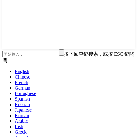
按下回車鍵搜索，或按 ESC 鍵關
閉
English
Chinese
French
German
Portuguese
Spanish
Russian
Japanese
Korean
Arabic
Irish
Greek