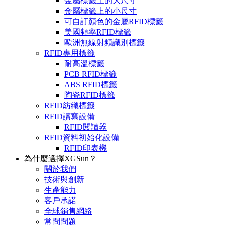
金屬標籤上的大尺寸
金屬標籤上的小尺寸
可自訂顏色的金屬RFID標籤
美國頻率RFID標籤
歐洲無線射頻識別標籤
RFID專用標籤
耐高溫標籤
PCB RFID標籤
ABS RFID標籤
陶瓷RFID標籤
RFID紡織標籤
RFID讀寫設備
RFID閱讀器
RFID資料初始化設備
RFID印表機
為什麼選擇XGSun？
關於我們
技術與創新
生產能力
客戶承諾
全球銷售網絡
常問問題