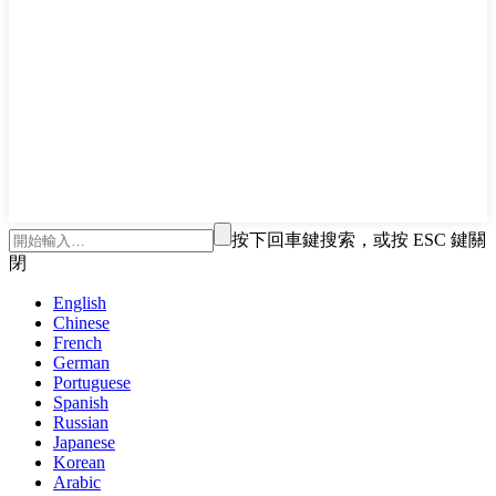
按下回車鍵搜索，或按 ESC 鍵關
閉
English
Chinese
French
German
Portuguese
Spanish
Russian
Japanese
Korean
Arabic