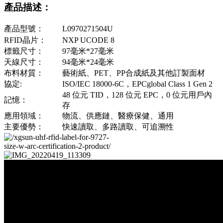
產品描述：
產品型號：
L0970271504U
RFID晶片：
NXP UCODE 8
標籤尺寸：
97毫米*27毫米
天線尺寸：
94毫米*24毫米
布料材質：
藝術紙、PET、PP合成紙及其他訂製面材
協定:
ISO/IEC 18000-6C，EPCglobal Class 1 Gen 2
48 位元 TID，128 位元 EPC，0 位元用戶內
記憶：
存
應用領域：
物流、供應鏈、醫療保健、通用
主要優勢：
快速讀取、多路讀取、可追溯性