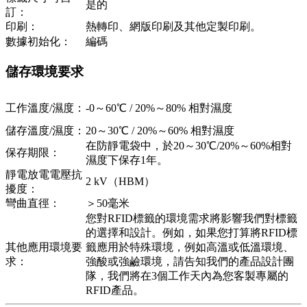
是的
訂：
印刷：
熱轉印、網版印刷及其他定製印刷。
數據初始化：
編碼
儲存環境要求
工作溫度/濕度：
-0～60℃ / 20%～80% 相對濕度
儲存溫度/濕度：
20～30℃ / 20%～60% 相對濕度
在防靜電袋中，於20～30℃/20%～60%相對
保存期限：
濕度下保存1年。
靜電放電電壓抗
2 kV（HBM）
擾度：
彎曲直徑：
＞50毫米
您對RFID標籤的環境需求將影響我們對標籤
的選擇和設計。例如，如果您打算將RFID標
其他應用環境要
籤應用於特殊環境，例如高溫或低溫環境、
求：
強酸或強鹼環境，請告知我們的產品設計團
隊，我們將在3個工作天內為您客製專屬的
RFID產品。