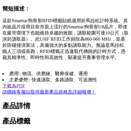
簡短描述：
這款Smartrac狗骨形RFID標籤貼紙適用於馬拉松計時系統。其
內嵌晶片採用目前市面上流行的Smartrac狗骨形U8晶片，即使
在嚴苛環境下也能維持卓越的效能，讀取範圍可達10公尺（取
決於讀取器）。此UHF RFID工作頻段為860-960 MHz，並基
於防碰撞演算法，具備強大的多點讀取能力。無論是馬拉松、
鐵人三項或長跑，RFID標籤正迅速取代傳統的計時方式，憑
藉其精準性、即時性和高效性，顯著提升賽事管理水平。
應用::
物流、供應鏈、醫療保健、通用
主要優勢::
快速讀取、多路讀取、可追溯性
下載為PDF
請聯絡客服以取得最新產品規格及詳細報價！
產品詳情
產品標籤